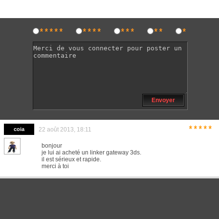
*****
****
***
**
*
Envoyer
*****
coia
22 août 2013, 18:11
bonjour
je lui ai acheté un linker gateway 3ds.
il est sérieux et rapide.
merci à toi