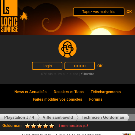
678 visiteurs sur le site |
S'incrire
News et Actualités
Dossiers et Tutos
Téléchargements
Faites modifier vos consoles
Forums
Playstation 3 / 4
Ville saint-avold
Technicien Goldorman
Goldorman
1 commentaires ps3