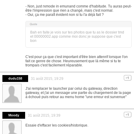
- Non, just rxmode in emunand comme d'habitude. Tu auras peut-
être l'impression que rien a changé, mais c'est normal.
- Oui, ça me paraît évident non si tu l'a déjà fait ?
Bah en faite je vois sur tes photos que tu as le dossier tmd
et 00000002.app comme moi donc je suppose que c'est
bon
C'est pour ça que c'est important d'être bien attenrif lorsque l'on
fait ce genre de chose. Heureusement que là même si tu te
trompais c'est facilement réparable.
dudu158
31 août 2015, 19:29
J'ai remplacer le launcher par celui du gateway, direction
gateway, et j'ai un message une partie du chargement de la page
à échoué puis retour au menu home "une erreur est survenue"
Moody
31 août 2015, 19:39
Essaie d'effacer les cookies/historique.