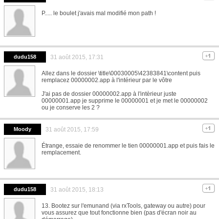
P..... le boulet j'avais mal modifié mon path !
dudu158
31 août 2015, 17:31
Allez dans le dossier \title\00030005\42383841\content puis
remplacez 00000002.app à l'intérieur par le vôtre
J'ai pas de dossier 00000002.app à l'intèrieur juste
00000001.app je supprime le 00000001 et je met le 00000002
ou je conserve les 2 ?
Moody
31 août 2015, 17:59
Étrange, essaie de renommer le tien 00000001.app et puis fais le
remplacement.
dudu158
31 août 2015, 18:13
13. Bootez sur l'emunand (via rxTools, gateway ou autre) pour
vous assurez que tout fonctionne bien (pas d'écran noir au