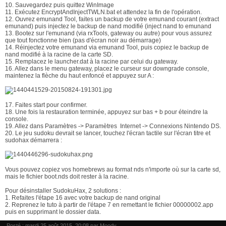
10. Sauvegardez puis quittez WinImage
11. Exécutez EncryptAndInjectTWLN.bat et attendez la fin de l'opération.
12. Ouvrez emunand Tool, faites un backup de votre emunand courant (extract
emunand) puis injectez le backup de nand modifié (inject nand to emunand
13. Bootez sur l'emunand (via rxTools, gateway ou autre) pour vous assurez
que tout fonctionne bien (pas d'écran noir au démarrage)
14. Réinjectez votre emunand via emunand Tool, puis copiez le backup de
nand modifié à la racine de la carte SD.
15. Remplacez le launcher.dat à la racine par celui du gateway.
16. Allez dans le menu gateway, placez le curseur sur downgrade console,
maintenez la flèche du haut enfoncé et appuyez sur A :
17. Faites start pour confirmer.
18. Une fois la restauration terminée, appuyez sur bas + b pour éteindre la
console.
19. Allez dans Paramètres -> Paramètres Internet -> Connexions Nintendo DS.
20. Le jeu sudoku devrait se lancer, touchez l'écran tactile sur l'écran titre et
sudohax démarrera :
Vous pouvez copiez vos homebrews au format nds n'importe où sur la carte sd,
mais le fichier boot.nds doit rester à la racine.
Pour désinstaller SudokuHax, 2 solutions :
1. Refaites l'étape 16 avec votre backup de nand original
2. Reprenez le tuto à partir de l'étape 7 en remettant le fichier 00000002.app
puis en supprimant le dossier data.
Posté : mardi 25 août 2015, 20:08 par
Moody
.