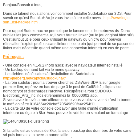
Bonjour/Bonsoir à tous,
Dans ce tutoriel nous allons voir comment installer Sudokuhax sur 3DS. Pour
savoir ce qu'est SudokuHAx je vous invite à lire cette news :
http://www.logic-
sun...dsi-hackee.html
.
Pour rappel Sudokuhax ne permet que le lancement d'homebrews ds. Donc
oubliez les jeux commerciaux, il vous faut un linker (ou le jeu original bien sûr).
C'est surtout utile pour ceux utilisant le gateway ou un cfw pour pouvoir
réinstaller l'exploit profil ds sans linker ni code.bin (qui permet de se passer de
linker mais nécessite quand même une connexion internet) en cas de perte.
Pré-requis :
- Une console en 4.1-9.2 (hors n3ds) avec le navigateur internet installé
- Un backup de nand fait via le menu gateway
- Les fichiers nécéssaires à l'installation de Sudokuhax :
http://jheberg.net/captcha/sudokuhax/
- La rom sudoku : pour la trouver cherchez DSiWare SDATs sur google,
premier lien, repérez en bas de page 3 le post de
CaitSith2, cliquez sur
nomodcrypt et téléchargez l'archive. Récupérez la rom SUDOKU-
Electronic_Arts_Inc..nds et renommez là 00000002.app.
Si vous avez trouvé la rom ailleurs et que vous voulez savoir si c'est la bonne,
le md5 doit être 0184664c20cbe570549690fa4c254f11.
- La carte SD de votre console doit avoir une taille d'unité d'allocation
inférieure ou égale à 8ko. Vous pouvez le vérifier en simulant un formatage :
Si la taille est au dessus de 8ko, faites un backup des données de votre carte
sd puis formatez-la avec la bonne taille.