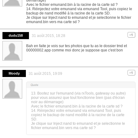
démarrage)
Avec le fichier emunand.bin à la racine de la carte sd ?
14. Réinjectez votre emunand via emunand Tool, puis copiez le
backup de nand modifié à la racine de la carte SD.
Je clique sur Inject nand to emunand et je selectionne le fichier
emunand.bin vers ma carte sd ?
dudu158
31 août 2015, 18:28
Bah en faite je vois sur tes photos que tu as le dossier tmd et
00000002.app comme moi donc je suppose que c'est bon
Moody
31 août 2015, 19:09
13. Bootez sur l'emunand (via rxTools, gateway ou autre)
pour vous assurez que tout fonctionne bien (pas d'écran
noir au démarrage)
Avec le fichier emunand.bin à la racine de la carte sd ?
14. Réinjectez votre emunand via emunand Tool, puis
copiez le backup de nand modifié à la racine de la carte
SD.
Je clique sur Inject nand to emunand et je selectionne le
fichier emunand.bin vers ma carte sd ?