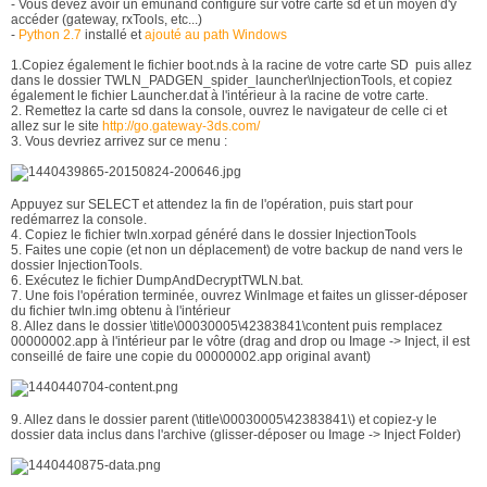
- Vous devez avoir un emunand configuré sur votre carte sd et un moyen d'y
accéder (gateway, rxTools, etc...)
-
Python 2.7
installé et
ajouté au path Windows
1.Copiez également le fichier boot.nds à la racine de votre carte SD puis allez
dans le dossier TWLN_PADGEN_spider_launcher\InjectionTools, et copiez
également le fichier Launcher.dat à l'intérieur à la racine de votre carte.
2. Remettez la carte sd dans la console, ouvrez le navigateur de celle ci et
allez sur le site
http://go.gateway-3ds.com/
3. Vous devriez arrivez sur ce menu :
Appuyez sur SELECT et attendez la fin de l'opération, puis start pour
redémarrez la console.
4. Copiez le fichier twln.xorpad généré dans le dossier InjectionTools
5. Faites une copie (et non un déplacement) de votre backup de nand vers le
dossier InjectionTools.
6. Exécutez le fichier DumpAndDecryptTWLN.bat.
7. Une fois l'opération terminée, ouvrez WinImage et faites un glisser-déposer
du fichier twln.img obtenu à l'intérieur
8. Allez dans le dossier \title\00030005\42383841\content puis remplacez
00000002.app à l'intérieur par le vôtre (drag and drop ou Image -> Inject, il est
conseillé de faire une copie du 00000002.app original avant)
9. Allez dans le dossier parent (\title\00030005\42383841\) et copiez-y le
dossier data inclus dans l'archive (glisser-déposer ou Image -> Inject Folder)