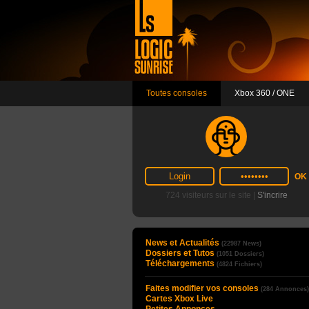
Toutes consoles
Xbox 360 / ONE
724 visiteurs sur le site |
S'incrire
News et Actualités
(22987 News)
Dossiers et Tutos
(1051 Dossiers)
Téléchargements
(4824 Fichiers)
Faites modifier vos consoles
(284 Annonces)
Cartes Xbox Live