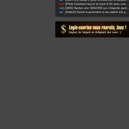
ps3
[PS4] Comment lancer le hack 9.00 avec u
nds
[3DS] Hacker une 3DS/2DS sur n'importe quelle firmware via safec
wii
[Switch] Savoir exactement si ma switch est patchée ou non