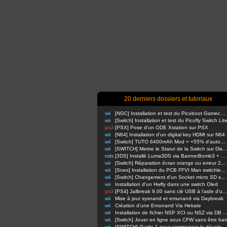
20 derniers dossiers et tutoriaux
wii
[NGC] Installation et test du Picoboot Gamecube
wii
[Switch] Installation et test du Picofly Switch Lit
ps3
[PSX] Pose d'un ODE Xstation sur PSX
wii
[N64] Installation d'un digital key HDMI sur N64
wii
[Switch] TUTO 6400mAh Mod = +55% d'autonomie en nomade !
wii
[SWITCH] Mettre le Statut de la Switch sur Di
nds
[3DS] Installé Luma3DS via BannerBomb3 + USM sur Old3DS / New3DS
wii
[Switch] Réparation écran orange ou erreur 2110-3127
wii
[Snes] Installation du PCB FFVI Man switchless 50/60hz dezonnage
wii
[Switch] Changement d'un Socket micro SD sur switch classique
wii
Installation d'un Hwfly dans une switch Oled
ps3
[PS4] Jailbreak 9.00 sans clé USB à l'aide d'un Raspbe
wii
Mise à jour sysnand et emunand via Daybreak
wii
Création d'une Emunand Via Hekate
wii
Installation de fichier NSP XCI ou NSZ via D
wii
[Switch] Jouer en ligne sous CFW sans être ba
wii
[SWITCH] Guide 1 pour commencer le développement d'homebrews