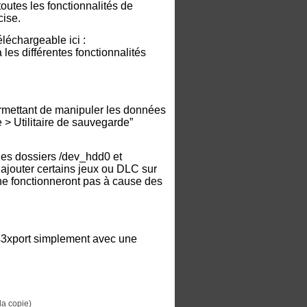
outes les fonctionnalités de
cise.
éléchargeable
ici :
a les différentes fonctionnalités
rmettant de manipuler les données
> Utilitaire de sauvegarde”
 des dossiers /dev_hdd0 et
 d’ajouter certains jeux ou DLC sur
ne fonctionneront pas à cause des
ps3xport simplement avec une
la copie)