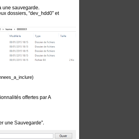
 à une sauvegarde.
deux dossiers, “dev_hdd0” et
onnees_a_inclure)
onnalités offertes par A
er une Sauvegarde”.