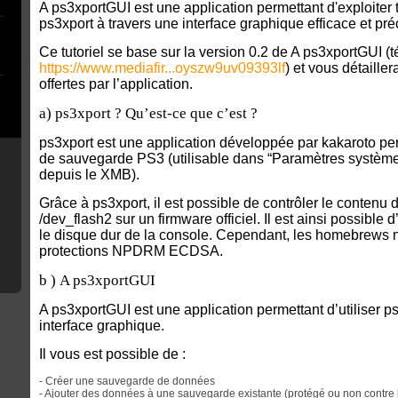
A ps3xportGUI est une application permettant d'exploiter t
ps3xport à travers une interface graphique efficace et pré
Ce tutoriel se base sur la version 0.2 de A ps3xportGUI (
t
https://www.mediafir...oyszw9uv09393lf
) et vous détailler
offertes par l’application.
a)
ps3xport ? Qu’est-ce que c’est ?
ps3xport est une application développée par kakaroto pe
de sauvegarde PS3 (utilisable dans “Paramètres système 
depuis le XMB).
Grâce à ps3xport, il est possible de contrôler le contenu
/dev_flash2 sur un firmware officiel. Il est ainsi possible
le disque dur de la console. Cependant, les homebrews 
protections NPDRM ECDSA.
b )
A ps3xportGUI
A ps3xportGUI est une application permettant d’utiliser 
interface graphique.
Il vous est possible de :
- Créer une sauvegarde de données
- Ajouter des données à une sauvegarde existante (protégé ou non contre 