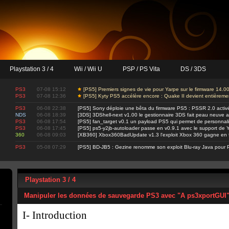
Playstation 3 / 4
Wii / Wii U
PSP / PS Vita
DS / 3DS
PS3
07-08 15:12
[PS5] Premiers signes de vie pour Yarpe sur le firmware 14.0
PS3
07-08 12:36
[PS5] Kyty PS5 accélère encore : Quake II devient entièrem
PS3
06-08 22:38
[PS5] Sony déploie une bêta du firmware PS5 : PSSR 2.0 activ
NDS
06-08 18:39
[3DS] 3DShell-next v1.00 le gestionnaire 3DS fait peau neuve 
PS3
06-08 17:54
[PS5] fan_target v0.1 un payload PS5 qui permet de personnalis
PS3
06-08 17:45
[PS5] ps5-y2jb-autoloader passe en v0.9.1 avec le support d
360
06-08 09:03
[XB360] Xbox360BadUpdate v1.3 l'exploit Xbox 360 gagne en fi
PS3
05-08 07:29
[PS5] BD-JB5 : Gezine renomme son exploit Blu-ray Java pour 
Playstation 3 / 4
Manipuler les données de sauvegarde PS3 avec "A ps3xportGUI
I- Introduction