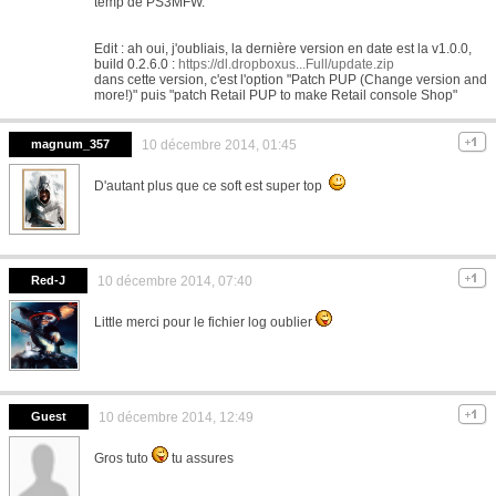
temp de PS3MFW.
Edit : ah oui, j'oubliais, la dernière version en date est la v1.0.0,
build 0.2.6.0 :
https://dl.dropboxus...Full/update.zip
dans cette version, c'est l'option "Patch PUP (Change version and
more!)" puis "patch Retail PUP to make Retail console Shop"
magnum_357
10 décembre 2014, 01:45
D'autant plus que ce soft est super top
Red-J
10 décembre 2014, 07:40
Little merci pour le fichier log oublier
Guest
10 décembre 2014, 12:49
Gros tuto
tu assures