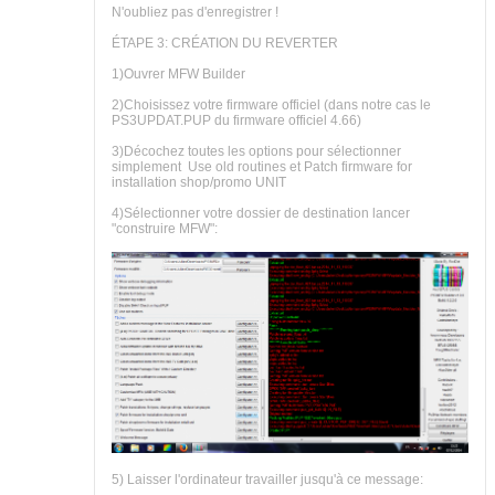
N'oubliez pas d'enregistrer !
ÉTAPE 3: CRÉATION DU REVERTER
1)Ouvrer MFW Builder
2)Choisissez votre firmware officiel (dans notre cas le
PS3UPDAT.PUP du firmware officiel 4.66)
3)Décochez toutes les options pour sélectionner
simplement Use old routines et Patch firmware for
installation shop/promo UNIT
4)Sélectionner votre dossier de destination lancer
"construire MFW":
5) Laisser l'ordinateur travailler jusqu'à ce message: