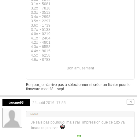
3.1x ~ 5081
3.2x ~ 7818
3.3x ~ 3512
3.4x ~ 2998
3.5x ~ 2297
3.6x ~ 1739
3.7x ~ 5138
4.0x ~ 0219
4.1x ~ 2464
4.2x ~ 4801
4.3x ~ 6558
4.4x ~ 9015
4.5x ~ 6258
4.6x ~ 8783
Bon amusement
Bonjour, je n'arrive pas à sélectionner ni créer un fichier pour le
firmware modifié....svp!
trocme98
24 août 2016, 17:55
Je sais pas pourquoi mais j'ai l'impression que ce tuto va
beaucoup servir..