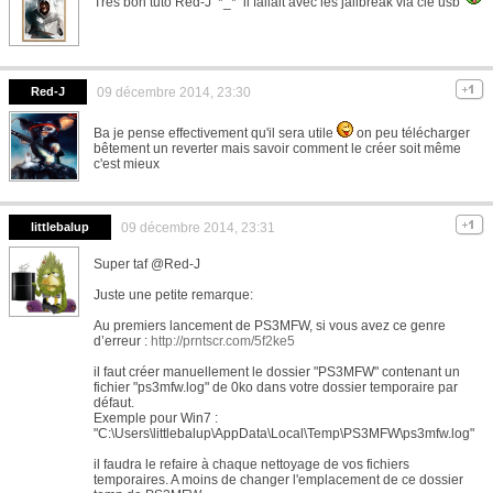
Très bon tuto Red-J *_* il fallait avec les jailbreak via clé usb
Red-J
09 décembre 2014, 23:30
Ba je pense effectivement qu'il sera utile
on peu télécharger
bêtement un reverter mais savoir comment le créer soit même
c'est mieux
littlebalup
09 décembre 2014, 23:31
Super taf @Red-J
Juste une petite remarque:
Au premiers lancement de PS3MFW, si vous avez ce genre
d’erreur :
http://prntscr.com/5f2ke5
il faut créer manuellement le dossier "PS3MFW" contenant un
fichier "ps3mfw.log" de 0ko dans votre dossier temporaire par
défaut.
Exemple pour Win7 :
"C:\Users\littlebalup\AppData\Local\Temp\PS3MFW\ps3mfw.log"
il faudra le refaire à chaque nettoyage de vos fichiers
temporaires. A moins de changer l'emplacement de ce dossier