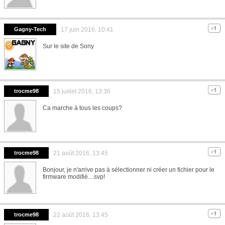
Gagny-Tech
17 juin 2016, 10:41
Sur le site de Sony
trocme98
15 juillet 2016, 13:36
Ca marche à tous les coups?
trocme98
21 août 2016, 13:45
Bonjour, je n'arrive pas à sélectionner ni créer un fichier pour le
firmware modifié....svp!
trocme98
22 août 2016, 13:45