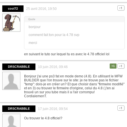
cool72
25 avril 2016, 19:50
bonjour
comment fait ton pour la 4.78 svp
merci
en suivant le tuto sur lequel tu es avec le 4.78 officiel lol
+1
DRSCRABBLE
10 juin 2016, 09:46
Bonjour j'ai une ps3 fat en mode demo (4.8). En utilisant le MFW
BUILDER que l'on trouve sur le site: je ne trouve pas le fichier
"temp": dois-je en créer un? Et que choisir dans "firmwire modifié"
et en 3) ou trouver le firmwire d'origine, celui du 4.8 ( j'en ai
trouvé un sur you tube mais il a l'air corrompu!
CordialemenT.
DRSCRABBLE
17 juin 2016, 09:54
Ou trouver le 4.8 officiel?