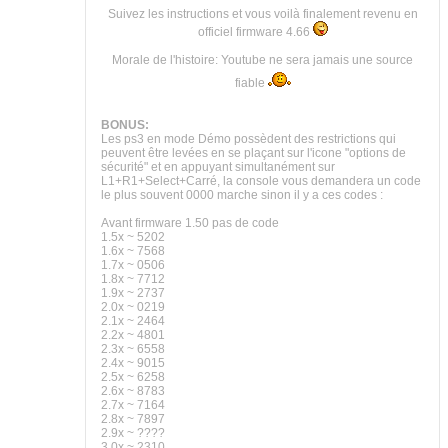
Suivez les instructions et vous voilà finalement revenu en
officiel firmware 4.66
Morale de l'histoire: Youtube ne sera jamais une source
fiable
BONUS:
Les ps3 en mode Démo possèdent des restrictions qui
peuvent être levées en se plaçant sur l'icone "options de
sécurité" et en appuyant simultanément sur
L1+R1+Select+Carré, la console vous demandera un code
le plus souvent 0000 marche sinon il y a ces codes :
Avant firmware 1.50 pas de code
1.5x ~ 5202
1.6x ~ 7568
1.7x ~ 0506
1.8x ~ 7712
1.9x ~ 2737
2.0x ~ 0219
2.1x ~ 2464
2.2x ~ 4801
2.3x ~ 6558
2.4x ~ 9015
2.5x ~ 6258
2.6x ~ 8783
2.7x ~ 7164
2.8x ~ 7897
2.9x ~ ????
3.0x ~ 2310