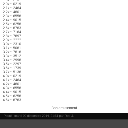
1.9x ~ 2737
2.0x ~ 0219
2.1x ~ 2464
2.2x ~ 4801
2.3x ~ 6558
2.4x ~ 9015
2.5x ~ 6258
2.6x ~ 8783
2.7x ~ 7164
2.8x ~ 7897
2.9x ~ ????
3.0x ~ 2310
3.1x ~ 5081
3.2x ~ 7818
3.3x ~ 3512
3.4x ~ 2998
3.5x ~ 2297
3.6x ~ 1739
3.7x ~ 5138
4.0x ~ 0219
4.1x ~ 2464
4.2x ~ 4801
4.3x ~ 6558
4.4x ~ 9015
4.5x ~ 6258
4.6x ~ 8783
Bon amusement
Posté : mardi 09 décembre 2014, 21:31 par
Red-J
.