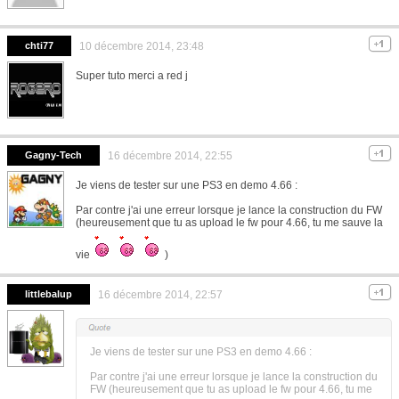
chti77
10 décembre 2014, 23:48
Super tuto merci a red j
Gagny-Tech
16 décembre 2014, 22:55
Je viens de tester sur une PS3 en demo 4.66 :
Par contre j'ai une erreur lorsque je lance la construction du FW
(heureusement que tu as upload le fw pour 4.66, tu me sauve la
vie
)
littlebalup
16 décembre 2014, 22:57
Je viens de tester sur une PS3 en demo 4.66 :
Par contre j'ai une erreur lorsque je lance la construction du
FW (heureusement que tu as upload le fw pour 4.66, tu me