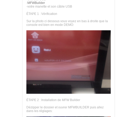
-
MFWBuilder
-votre manette et son câble USB
ÉTAPE 1 : Vérification
Sur la photo ci dessous vous voyez en bas à droite que la
console est bien en mode DEMO:
ÉTAPE 2 : Installation de MFW Builder
Dézipper le dossier et ouvrer MFWBUILDER puis allez
dans les réglages: