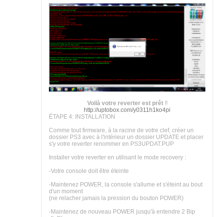
Voilà votre reverter est prêt
!!
http://uptobox.com/y0311h1ko4pi
ÉTAPE 4: INSTALLATION
Comme tout firmware, à la racine de votre clef, créer un
dossier PS3 avec à l'intérieur un dossier UPDATE et placer
s'y votre reverter renommer en PS3UPDAT.PUP
Installer votre reverter en utilisant le mode recovery :
-Votre console doit être éteinte
-Maintenez POWER, la console s'allume et s'éteint au bout
d'un moment
(ne relacher jamais la pression du bouton POWER)
-Maintenez de nouveau POWER jusqu'à entendre 2 Bip