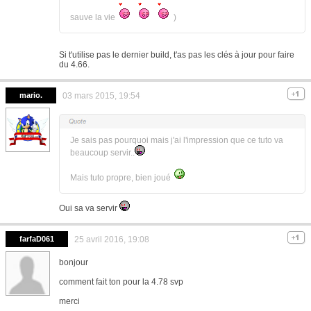
sauve la vie
)
Si t'utilise pas le dernier build, t'as pas les clés à jour pour faire
du 4.66.
mario.
03 mars 2015, 19:54
Je sais pas pourquoi mais j'ai l'impression que ce tuto va
beaucoup servir..
Mais tuto propre, bien joué
Oui sa va servir
farfaD061
25 avril 2016, 19:08
bonjour
comment fait ton pour la 4.78 svp
merci