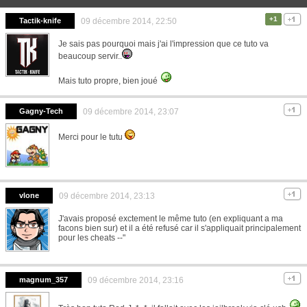
+1
Tactik-knife
09 décembre 2014, 22:50
Je sais pas pourquoi mais j'ai l'impression que ce tuto va
beaucoup servir..
Mais tuto propre, bien joué
Gagny-Tech
09 décembre 2014, 23:07
Merci pour le tutu
vlone
09 décembre 2014, 23:13
J'avais proposé exctement le même tuto (en expliquant a ma
facons bien sur) et il a été refusé car il s'appliquait principalement
pour les cheats --"
magnum_357
09 décembre 2014, 23:16