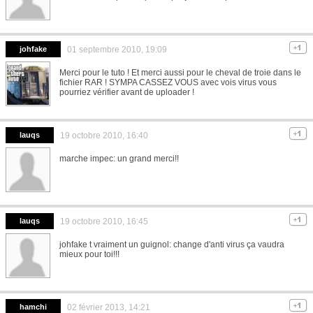
johfake
01 septembre 2010, 19:09
Merci pour le tuto ! Et merci aussi pour le cheval de troie dans le
fichier RAR ! SYMPA CASSEZ VOUS avec vois virus vous
pourriez vérifier avant de uploader !
lauqs
19 octobre 2010, 16:40
marche impec: un grand merci!!
lauqs
19 octobre 2010, 16:45
johfake t vraiment un guignol: change d'anti virus ça vaudra
mieux pour toi!!!
hamchi
02 février 2013, 14:21