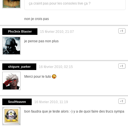
ça craint pas pour les consoles live ça ?
non je crois pas
Pho3nix Blaster
15 février 2010, 21:07
je pense pas non plus
shigure_parker
16 février 2010, 02:15
Merci pour le tuto
SoulHeaven
16 février 2010, 11:19
bon faudra que je teste alors :-) y a de quoi faire des trucs sympa