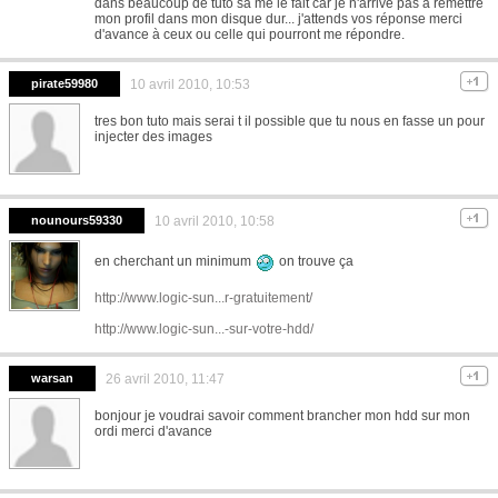
dans beaucoup de tuto sa me le fait car je n'arrive pas à remettre
mon profil dans mon disque dur... j'attends vos réponse merci
d'avance à ceux ou celle qui pourront me répondre.
pirate59980
10 avril 2010, 10:53
tres bon tuto mais serai t il possible que tu nous en fasse un pour
injecter des images
nounours59330
10 avril 2010, 10:58
en cherchant un minimum
on trouve ça
http://www.logic-sun...r-gratuitement/
http://www.logic-sun...-sur-votre-hdd/
warsan
26 avril 2010, 11:47
bonjour je voudrai savoir comment brancher mon hdd sur mon
ordi merci d'avance