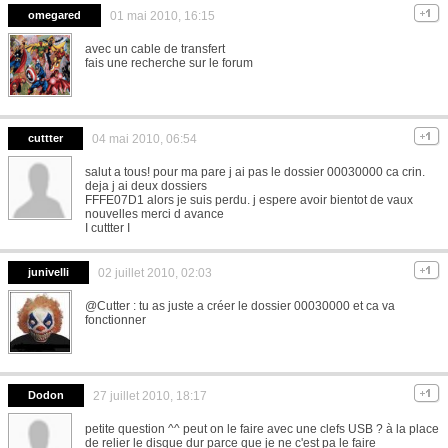
omegared
01 mai 2010, 16:15
avec un cable de transfert
fais une recherche sur le forum
cuttter
04 mai 2010, 06:54
salut a tous! pour ma pare j ai pas le dossier 00030000 ca crin.
deja j ai deux dossiers
FFFE07D1 alors je suis perdu. j espere avoir bientot de vaux
nouvelles merci d avance
I cuttter I
junivelli
02 juillet 2010, 02:03
@Cutter : tu as juste a créer le dossier 00030000 et ca va
fonctionner
Dodon
27 juillet 2010, 18:17
petite question ^^ peut on le faire avec une clefs USB ? à la place
de relier le disque dur parce que je ne c'est pa le faire