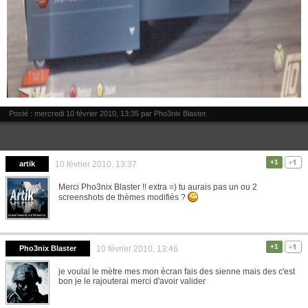
Posté : mercredi 10 février 2010, 13:35 par
Pho3nix Blaster
.
+1
artik
10 février 2010, 13:37
Merci Pho3nix Blaster !! extra =) tu aurais pas un ou 2
screenshots de thèmes modifiés ?
+1
Pho3nix Blaster
10 février 2010, 13:46
je voulai le mètre mes mon écran fais des sienne mais des c'est
bon je le rajouterai merci d'avoir valider