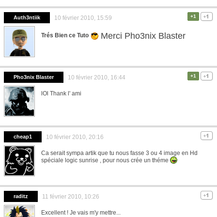
+1
Auth3ntiik
10 février 2010, 15:59
Merci Pho3nix Blaster
Trés Bien ce Tuto
+1
Pho3nix Blaster
10 février 2010, 16:44
lOl Thank l' ami
cheap1
10 février 2010, 20:16
Ca serait sympa artik que tu nous fasse 3 ou 4 image en Hd
spéciale logic sunrise , pour nous crée un théme
raditz
11 février 2010, 10:26
Excellent ! Je vais m'y mettre...