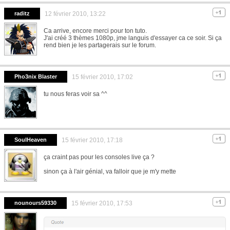
raditz
12 février 2010, 13:22
Ca arrive, encore merci pour ton tuto.
J'ai créé 3 thèmes 1080p, jme languis d'essayer ca ce soir. Si ça
rend bien je les partagerais sur le forum.
Pho3nix Blaster
15 février 2010, 17:02
tu nous feras voir sa ^^
SoulHeaven
15 février 2010, 17:18
ça craint pas pour les consoles live ça ?
sinon ça à l'air génial, va falloir que je m'y mette
nounours59330
15 février 2010, 17:53