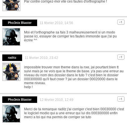
Par contre corrigez-moi vite ces fautes d'orthographe !
Pho3nix Blaster
11 février 2010, 14:56
Moi et l'orthographe sa fais 3 malheureusement si un modo
passe ici, essayer de corriger les fautes immonde que j'ai pu
écrire ^^
raditz
11 février 2010, 23:42
impossible trouver mon theme dans la nxe, jai pourtant bien tt
suivi mais je ne vois que le theme de base. y'a pas une erreur au
niveau du nom des dossier dans le tuto ? c'est bien le dossier
000300000 qu'il faut creer ? jai un dossier 00020000 dans le
meme niveau.
help !
Pho3nix Blaster
12 février 2010, 12:49
Merci de ta remarque raditz j'ai corriger c'est bien 00030000 c'est
le logiciel modio qui a une erreur qui lui dis 000300000 enfin
merci a toi qui ma permis de corriger se tuto