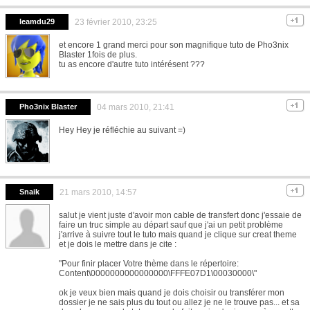
leamdu29
23 février 2010, 23:25
et encore 1 grand merci pour son magnifique tuto de Pho3nix
Blaster 1fois de plus.
tu as encore d'autre tuto intérésent ???
Pho3nix Blaster
04 mars 2010, 21:41
Hey Hey je réfléchie au suivant =)
Snaik
21 mars 2010, 14:57
salut je vient juste d'avoir mon cable de transfert donc j'essaie de
faire un truc simple au départ sauf que j'ai un petit problème
j'arrive à suivre tout le tuto mais quand je clique sur creat theme
et je dois le mettre dans je cite :
"Pour finir placer Votre thème dans le répertoire:
Content\0000000000000000\FFFE07D1\00030000\"
ok je veux bien mais quand je dois choisir ou transférer mon
dossier je ne sais plus du tout ou allez je ne le trouve pas... et sa