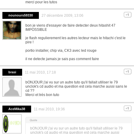
merci pour les tutos
nounours59330
27 décembre 2009, 13:06
bon je viens d'essayer de faire detecter deux hitashit 47
IMPOSSIBLE
je flash regulierement les autres lecteur mais le hitachi c'est le
pire !
portio installer, chip via, CK3 avec led rouge
il ne detecte jamais je sais pas comment faire
brasi
11 mai 2010, 17:18
bONJOUR j'ai vu sur un autre tuto qu'il fallait utiliser le 79
unclok's cd audio et ma question est cela marche aussi sans le
cd ??
Merci et trés bon tuto
AceMika38
11 mai 2010, 19:36
bONJOUR j'ai vu sur un autre tuto qu'il fallait utiliser le 79
unclok's cd audio et ma question est cela marche aussi