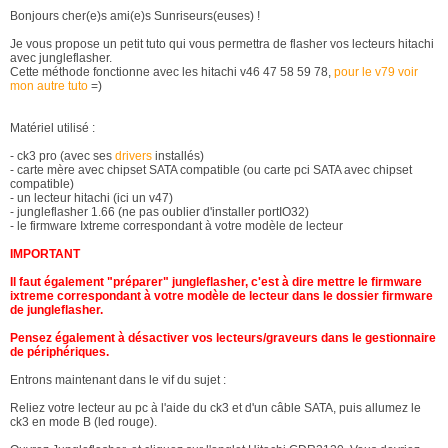
Bonjours cher(e)s ami(e)s Sunriseurs(euses) !
Je vous propose un petit tuto qui vous permettra de flasher vos lecteurs hitachi
avec jungleflasher.
Cette méthode fonctionne avec les hitachi v46 47 58 59 78,
pour le v79 voir
mon autre tuto
=)
Matériel utilisé :
- ck3 pro (avec ses
drivers
installés)
- carte mère avec chipset SATA compatible (ou carte pci SATA avec chipset
compatible)
- un lecteur hitachi (ici un v47)
- jungleflasher 1.66 (ne pas oublier d'installer portIO32)
- le firmware Ixtreme correspondant à votre modèle de lecteur
IMPORTANT
Il faut également "préparer" jungleflasher, c'est à dire mettre le firmware
ixtreme correspondant à votre modèle de lecteur dans le dossier firmware
de jungleflasher.
Pensez également à désactiver vos lecteurs/graveurs dans le gestionnaire
de périphériques.
Entrons maintenant dans le vif du sujet :
Reliez votre lecteur au pc à l'aide du ck3 et d'un câble SATA, puis allumez le
ck3 en mode B (led rouge).