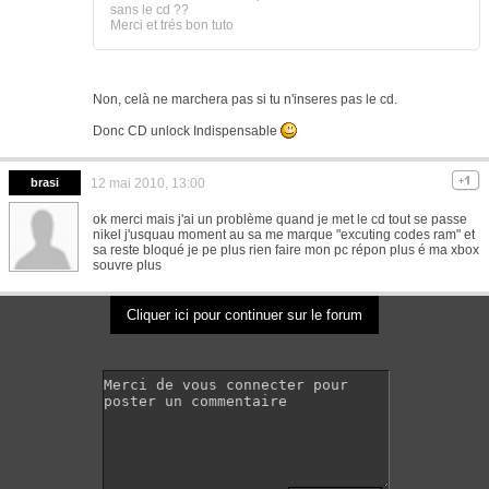
sans le cd ??
Merci et trés bon tuto
Non, celà ne marchera pas si tu n'inseres pas le cd.
Donc CD unlock Indispensable
brasi
12 mai 2010, 13:00
ok merci mais j'ai un problème quand je met le cd tout se passe
nikel j'usquau moment au sa me marque "excuting codes ram" et
sa reste bloqué je pe plus rien faire mon pc répon plus é ma xbox
souvre plus
Cliquer ici pour continuer sur le forum