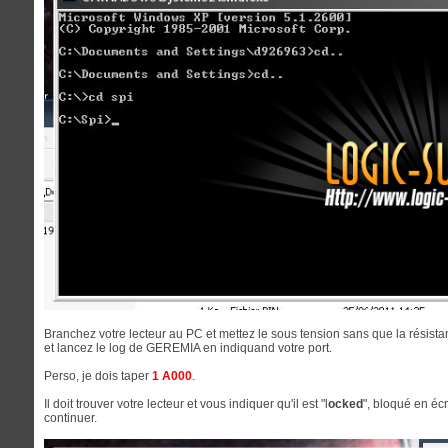
Branchez votre lecteur au PC et mettez le sous tension sans que la résista
et lancez le log de GEREMIA en indiquand votre port.
Perso, je dois taper
1 A000
.
Il doit trouver votre lecteur et vous indiquer qu'il est "l
ocked
", bloqué en éc
continuer.