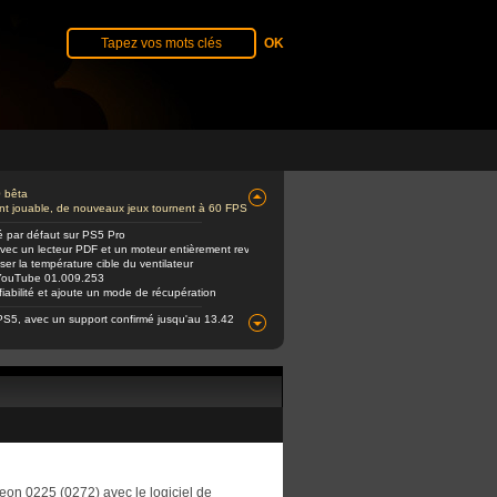
0 bêta
ent jouable, de nouveaux jeux tournent à 60 FPS
é par défaut sur PS5 Pro
avec un lecteur PDF et un moteur entièrement revu
er la température cible du ventilateur
e YouTube 01.009.253
abilité et ajoute un mode de récupération
PS5, avec un support confirmé jusqu'au 13.42
teon 0225 (0272) avec le logiciel de