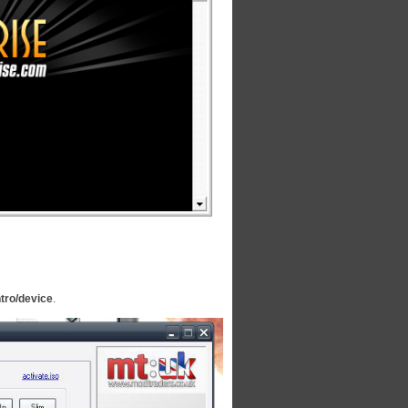
ntro/device
.