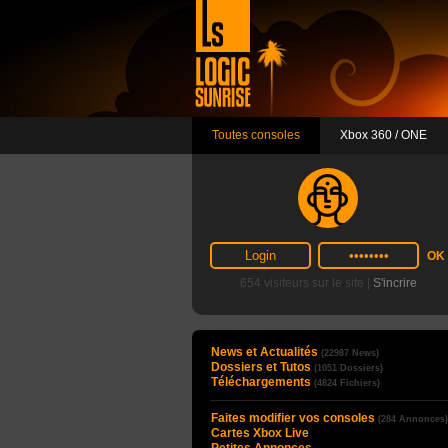
Toutes consoles
Xbox 360 / ONE
654 visiteurs sur le site |
S'incrire
News et Actualités
(22987 News)
Dossiers et Tutos
(1051 Dossiers)
Téléchargements
(4824 Fichiers)
Faites modifier vos consoles
(284 Annonces)
Cartes Xbox Live