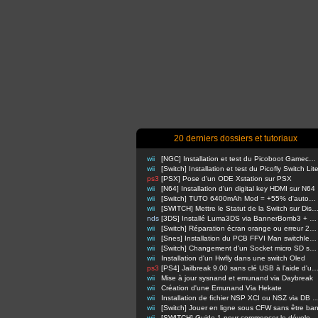
20 derniers dossiers et tutoriaux
wii
[NGC] Installation et test du Picoboot Gamecube
wii
[Switch] Installation et test du Picofly Switch Lit
ps3
[PSX] Pose d'un ODE Xstation sur PSX
wii
[N64] Installation d'un digital key HDMI sur N64
wii
[Switch] TUTO 6400mAh Mod = +55% d'autonomie en nomade !
wii
[SWITCH] Mettre le Statut de la Switch sur Di
nds
[3DS] Installé Luma3DS via BannerBomb3 + USM sur Old3DS / New3DS
wii
[Switch] Réparation écran orange ou erreur 2110-3127
wii
[Snes] Installation du PCB FFVI Man switchless 50/60hz dezonnage
wii
[Switch] Changement d'un Socket micro SD sur switch classique
wii
Installation d'un Hwfly dans une switch Oled
ps3
[PS4] Jailbreak 9.00 sans clé USB à l'aide d'un Raspbe
wii
Mise à jour sysnand et emunand via Daybreak
wii
Création d'une Emunand Via Hekate
wii
Installation de fichier NSP XCI ou NSZ via D
wii
[Switch] Jouer en ligne sous CFW sans être ba
wii
[SWITCH] Guide 1 pour commencer le développement d'homebrews