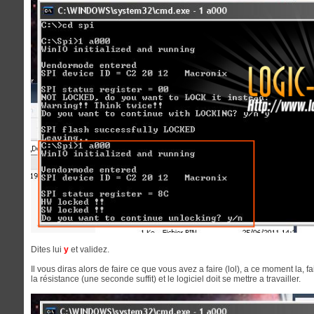
Dites lui
y
et validez.
Il vous diras alors de faire ce que vous avez a faire (lol), a ce moment la, 
la résistance (une seconde suffit) et le logiciel doit se mettre a travailler.