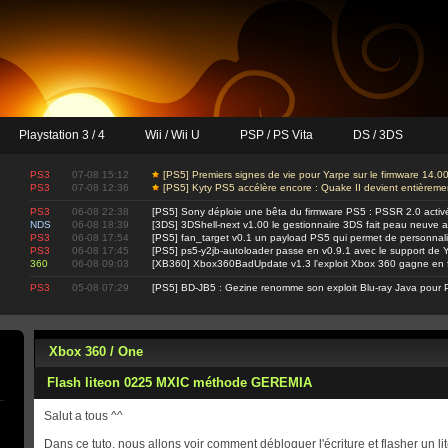
Playstation 3 / 4
Wii / Wii U
PSP / PS Vita
DS / 3DS
PS3
07-08 15:12
[PS5] Premiers signes de vie pour Yarpe sur le firmware 14.0
PS3
07-08 12:36
[PS5] Kyty PS5 accélère encore : Quake II devient entièrem
PS3
06-08 22:38
[PS5] Sony déploie une bêta du firmware PS5 : PSSR 2.0 activ
NDS
06-08 18:39
[3DS] 3DShell-next v1.00 le gestionnaire 3DS fait peau neuve 
PS3
06-08 17:54
[PS5] fan_target v0.1 un payload PS5 qui permet de personnalis
PS3
06-08 17:45
[PS5] ps5-y2jb-autoloader passe en v0.9.1 avec le support d
360
06-08 09:03
[XB360] Xbox360BadUpdate v1.3 l'exploit Xbox 360 gagne en fi
PS3
05-08 07:29
[PS5] BD-JB5 : Gezine renomme son exploit Blu-ray Java pour 
Xbox 360 / One
Flash liteon 0225 MXIC méthode GEREMIA
Salut a tous ^^
Dans ce tuto, nous allons voir comment débloquer l'écriture et flasher un li