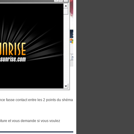
nce fasse contact entre les 2 points du shéma
riture et vous demande si vous voulez