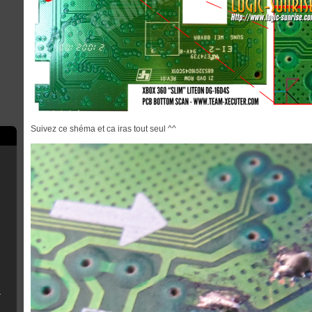
Suivez ce shéma et ca iras tout seul ^^
e
scord
rry Pi
B Installer
n