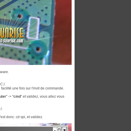
tware.
C:/.
facilité une fois sur l'invit de commande.
uter
" -> "
cmd
" et validez, vous allez vous
/.
st donc: cd spi, et validez.