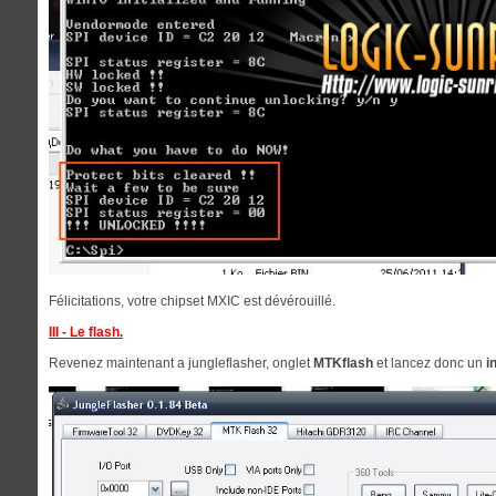
Félicitations, votre chipset MXIC est dévérouillé.
III - Le flash.
Revenez maintenant a jungleflasher, onglet
MTKflash
et lancez donc un
i