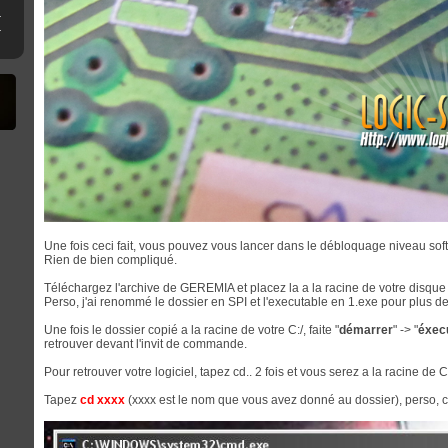
ne clé USB
erthax [Outated]
Une fois ceci fait, vous pouvez vous lancer dans le débloquage niveau sof
Rien de bien compliqué.
Téléchargez l'archive de GEREMIA et placez la a la racine de votre disque 
Perso, j'ai renommé le dossier en SPI et l'executable en 1.exe pour plus de 
Une fois le dossier copié a la racine de votre C:/, faite "
démarrer
" -> "
éxec
retrouver devant l'invit de commande.
Pour retrouver votre logiciel, tapez cd.. 2 fois et vous serez a la racine de C:
Tapez
cd xxxx
(xxxx est le nom que vous avez donné au dossier), perso, c'e