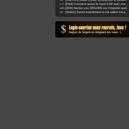
ps3
[PS4] Comment lancer le hack 9.00 avec u
nds
[3DS] Hacker une 3DS/2DS sur n'importe quelle firmware via safec
wii
[Switch] Savoir exactement si ma switch est patchée ou non