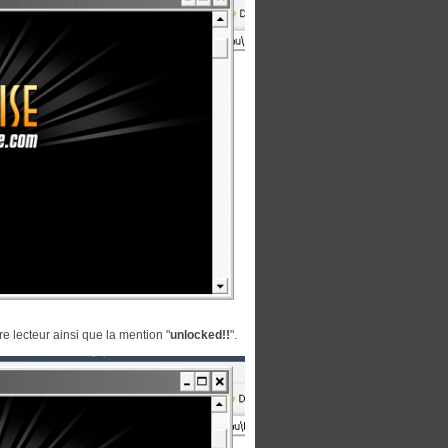
e lecteur ainsi que la mention "
unlocked!!
".