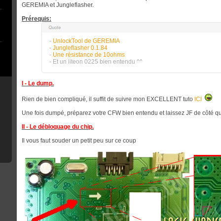
GEREMIA et Jungleflasher.
Prérequis:
-
UnlockTool de GEREMIA
-
Jungleflasher 0.1.84
-
Une résistance de 10ohms
- Et un liteon 0225 bien entendu ^^
I - Le dump.
Rien de bien compliqué, il suffit de suivre mon EXCELLENT tuto
ICI
Une fois dumpé, préparez votre CFW bien entendu et laissez JF de côté q
II - Le débloquage du chip.
Il vous faut souder un petit peu sur ce coup