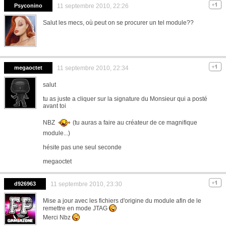
Psyconino
11 septembre 2010, 22:26
Salut les mecs, où peut on se procurer un tel module??
megaoctet
11 septembre 2010, 22:34
salut
tu as juste a cliquer sur la signature du Monsieur qui a posté
avant toi
NBZ
(tu auras a faire au créateur de ce magnifique
module...)
hésite pas une seul seconde
megaoctet
d926963
11 septembre 2010, 23:30
Mise a jour avec les fichiers d'origine du module afin de le
remettre en mode JTAG
Merci Nbz