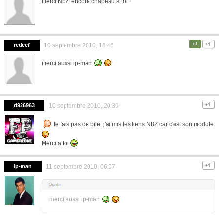
merci Nbz! encore chapeau à toi !
+1
redeef
10 septembre 2010, 18:46
merci aussi ip-man
d926963
10 septembre 2010, 20:39
te fais pas de bile, j'ai mis les liens NBZ car c'est son module
Merci a toi
ip-man
11 septembre 2010, 06:07
merci aussi ip-man