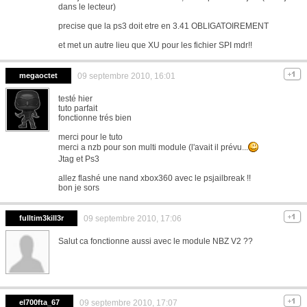
dans le lecteur)
precise que la ps3 doit etre en 3.41 OBLIGATOIREMENT
et met un autre lieu que XU pour les fichier SPI mdr!!
megaoctet
09 septembre 2010, 16:01
testé hier
tuto parfait
fonctionne trés bien
merci pour le tuto
merci a nzb pour son multi module (l'avait il prévu...
Jtag et Ps3
allez flashé une nand xbox360 avec le psjailbreak !!
bon je sors
fulltim3kill3r
09 septembre 2010, 17:06
Salut ca fonctionne aussi avec le module NBZ V2 ??
el700fta_67
09 septembre 2010, 17:07