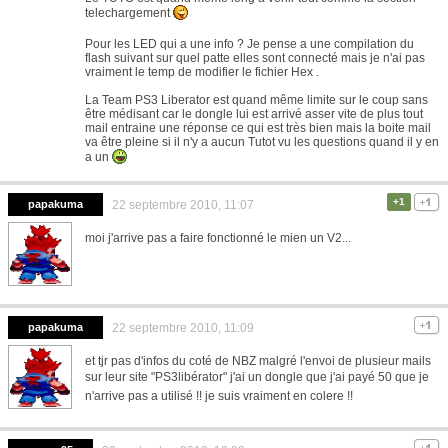
telechargement
Pour les LED qui a une info ? Je pense a une compilation du
flash suivant sur quel patte elles sont connecté mais je n'ai pas
vraiment le temp de modifier le fichier Hex .
La Team PS3 Liberator est quand même limite sur le coup sans
être médisant car le dongle lui est arrivé asser vite de plus tout
mail entraine une réponse ce qui est très bien mais la boite mail
va être pleine si il n'y a aucun Tutot vu les questions quand il y en
a un
+1
papakuma
22 septembre 2010, 11:07
moi j'arrive pas a faire fonctionné le mien un V2...
papakuma
22 septembre 2010, 11:09
et tjr pas d'infos du coté de NBZ malgré l'envoi de plusieur mails
sur leur site "PS3libérator" j'ai un dongle que j'ai payé 50 que je
n'arrive pas a utilisé !! je suis vraiment en colere !!