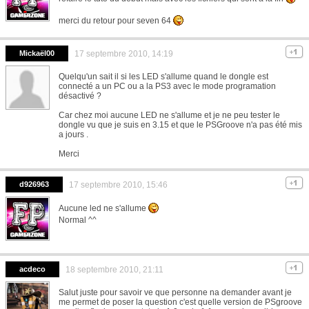
merci du retour pour seven 64
Mickaël00
17 septembre 2010, 14:19
Quelqu'un sait il si les LED s'allume quand le dongle est
connecté a un PC ou a la PS3 avec le mode programation
désactivé ?
Car chez moi aucune LED ne s'allume et je ne peu tester le
dongle vu que je suis en 3.15 et que le PSGroove n'a pas été mis
a jours .
Merci
d926963
17 septembre 2010, 15:46
Aucune led ne s'allume
Normal ^^
acdeco
18 septembre 2010, 21:11
Salut juste pour savoir ve que personne na demander avant je
me permet de poser la question c'est quelle version de PSgroove