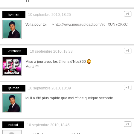
++
ip-man
10 septembre 2010, 18:25
Voila pour toi ==>
http://www.megaupload.com/?d=XUN7OKKC
d926963
10 septembre 2010, 18:33
Mise a jour avec les 2 liens d'Nbz360
Merci ^^
ip-man
10 septembre 2010, 18:39
lol il a été plus rapide que moi ^^ de quelque seconde ....
redeef
10 septembre 2010, 18:45