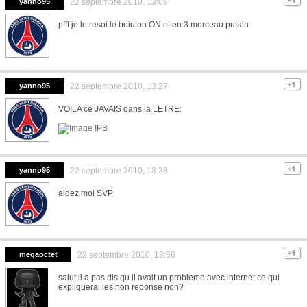
yanno95
22 septembre 2010, 13:09
pfff je le resoi le boiuton ON et en 3 morceau putain
yanno95
22 septembre 2010, 13:27
VOILA ce JAVAIS dans la LETRE:
yanno95
22 septembre 2010, 13:28
aidez moi SVP
megaoctet
22 septembre 2010, 13:56
salut il a pas dis qu il avait un probleme avec internet ce qui
expliquerai les non reponse non?