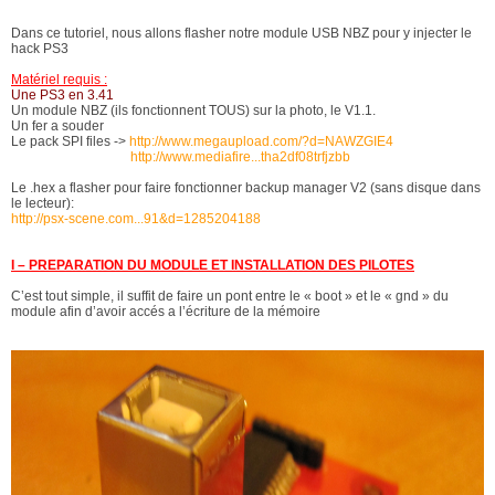
Dans ce tutoriel, nous allons flasher notre module USB NBZ pour y injecter le
hack PS3
Matériel requis :
Une PS3 en 3.41
Un module NBZ (ils fonctionnent TOUS) sur la photo, le V1.1.
Un fer a souder
Le pack SPI files ->
http://www.megaupload.com/?d=NAWZGIE4
http://www.mediafire...tha2df08trfjzbb
Le .hex a flasher pour faire fonctionner backup manager V2 (sans disque dans
le lecteur):
http://psx-scene.com...91&d=1285204188
I – PREPARATION DU MODULE ET INSTALLATION DES PILOTES
C’est tout simple, il suffit de faire un pont entre le « boot » et le « gnd » du
module afin d’avoir accés a l’écriture de la mémoire