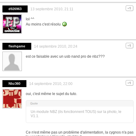
d926963
13 septembre 2010, 21:11
lol ^^
Au moins c'est résolu
flashgame
14 septembre 2010, 20:24
est ce faisable avec un usb nand pro de nbz???
Nbz360
14 septembre 2010, 22:00
oui, c'est même le sujet du tuto.
Un module NBZ (ils fonctionnent TOUS) sur la photo, le
V1.1.
Ce n'est même pas un problème d'alimentation, la cygnos n'a pas