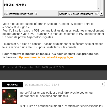
Votre module est flashé, débranchez le du PC et retirez le pont entre le
« boot » et le « gnd ».
Pour l’utilisation avec la PS3, comme tout les dongles, éteignez manuellement
ou débranchez votre PS3, branchez le module, rallumez la PS3 manuellement.
Un coup de power / eject et vous y êtes.
Le dossier SPI files ne contient
pas backup manager, téléchargez le et mettez
le a la racine d’une clé USB pour l’installer sur la console.
Pour remettre le module en mode JTAG pour les xbox 360, prendre ces
fichiers ->
http://www.mediafire...u4xu07sqxpgrbgm
Posté : jeudi 09 septembre 2010, 14:34 par
d926963
.
Mr.Jackal
09 septembre 2010, 14:45
perso j'ai tester pas obliger d'eteindre avec le bouton ou
debrancher du secteur a chaque fois
suffit juste de brancher le module, et fait power et eject (sans jeu