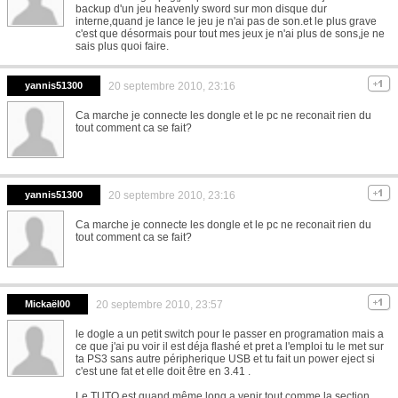
backup d'un jeu heavenly sword sur mon disque dur
interne,quand je lance le jeu je n'ai pas de son.et le plus grave
c'est que désormais pour tout mes jeux je n'ai plus de sons,je ne
sais plus quoi faire.
yannis51300
20 septembre 2010, 23:16
Ca marche je connecte les dongle et le pc ne reconait rien du
tout comment ca se fait?
yannis51300
20 septembre 2010, 23:16
Ca marche je connecte les dongle et le pc ne reconait rien du
tout comment ca se fait?
Mickaël00
20 septembre 2010, 23:57
le dogle a un petit switch pour le passer en programation mais a
ce que j'ai pu voir il est déja flashé et pret a l'emploi tu le met sur
ta PS3 sans autre péripherique USB et tu fait un power eject si
c'est une fat et elle doit être en 3.41 .
Le TUTO est quand même long a venir tout comme la section