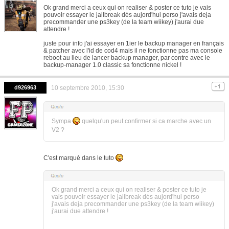
Ok grand merci a ceux qui on realiser & poster ce tuto je vais
pouvoir essayer le jailbreak dés aujord'hui perso j'avais deja
precommander une ps3key (de la team wiikey) j'aurai due
attendre !
juste pour info j'ai essayer en 1ier le backup manager en français
& patcher avec l'id de cod4 mais il ne fonctionne pas ma console
reboot au lieu de lancer backup manager, par contre avec le
backup-manager 1.0 classic sa fonctionne nickel !
d926963
10 septembre 2010, 15:30
Sympa
quelqu'un peut confirmer si ca marche avec un
V2 ?
C'est marqué dans le tuto
Ok grand merci a ceux qui on realiser & poster ce tuto je
vais pouvoir essayer le jailbreak dés aujord'hui perso
j'avais deja precommander une ps3key (de la team wiikey)
j'aurai due attendre !