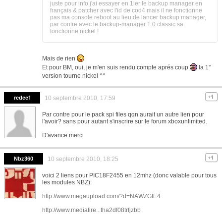
juste pour info j'ai essayer en 1ier le backup manager en
français & patcher avec l'id de cod4 mais il ne fonctionne
pas ma console reboot au lieu de lancer backup manager,
par contre avec le backup-manager 1.0 classic sa
fonctionne nickel !
Mais de rien
Et pour BM, oui, je m'en suis rendu compte aprés coup
la 1°
version tourne nickel ^^
redeef
10 septembre 2010, 17:59
Par contre pour le pack spi files qqn aurait un autre lien pour
l'avoir? sans pour autant s'inscrire sur le forum xboxunlimited.
D'avance merci
Nbz360
10 septembre 2010, 18:25
voici 2 liens pour PIC18F2455 en 12mhz (donc valable pour tous
les modules NBZ):
http://www.megaupload.com/?d=NAWZGIE4
http://www.mediafire...tha2df08trfjzbb