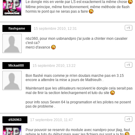
Le dongle mis en vente par LS est exactement la même chose
Même principe, même fonctionnement, même méthode de flash
hormis le pont qui ne seras pas a faire
flashgame
15 septembre 2010, 12:31
nbz360, pour mon usbnandpro j'ai juste a chinter mon cavalier
c'est ca?
merci d'avance
Mickaël00
15 septembre 2010, 13:22
Bon flashé mais comme je m'en doutais marche pas en 3.15
encore a attendre la mise a jours de Mathieulh .
Maintenant que les utilisateurs recoivent le dongle cela serait pas
mal de finir la section telechargement et tuto du site
pour info sous Seven 64 la programation et les pilotes ne posent
pas de probleme .
d926963
17 septembre 2010, 11:47
Pour pouvoir se reservir du module avec nandpro pour jtag, faut
refaire le tuto du début mais avec les fichiers qui sont a la fin