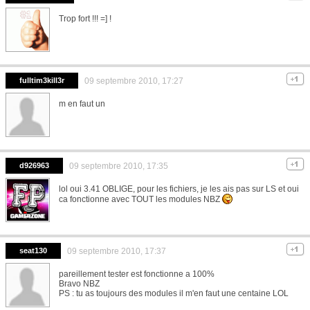
Trop fort !!! =] !
fulltim3kill3r
09 septembre 2010, 17:27
m en faut un
d926963
09 septembre 2010, 17:35
lol oui 3.41 OBLIGE, pour les fichiers, je les ais pas sur LS et oui
ca fonctionne avec TOUT les modules NBZ
seat130
09 septembre 2010, 17:37
pareillement tester est fonctionne a 100%
Bravo NBZ
PS : tu as toujours des modules il m'en faut une centaine LOL