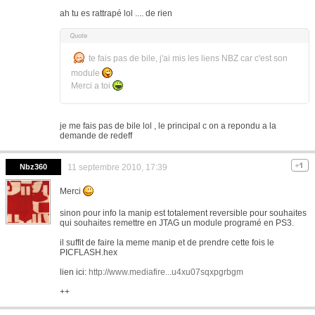
ah tu es rattrapé lol .... de rien
te fais pas de bile, j'ai mis les liens NBZ car c'est son
module
Merci a toi
je me fais pas de bile lol , le principal c on a repondu a la
demande de redeff
Nbz360
11 septembre 2010, 17:39
Merci
sinon pour info la manip est totalement reversible pour souhaites
qui souhaites remettre en JTAG un module programé en PS3.
il suffit de faire la meme manip et de prendre cette fois le
PICFLASH.hex
lien ici:
http://www.mediafire...u4xu07sqxpgrbgm
++