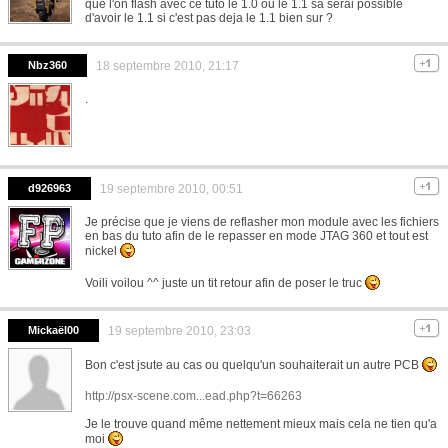
que l'on flash avec ce tuto le 1.0 ou le 1.1 sa serai possible
d'avoir le 1.1 si c'est pas deja le 1.1 bien sur ?
Nbz360
18 septembre 2010, 21:17
.
d926963
19 septembre 2010, 00:51
Je précise que je viens de reflasher mon module avec les fichiers
en bas du tuto afin de le repasser en mode JTAG 360 et tout est
nickel
Voili voilou ^^ juste un tit retour afin de poser le truc
Mickaël00
19 septembre 2010, 23:03
Bon c'est jsute au cas ou quelqu'un souhaiterait un autre PCB
http://psx-scene.com...ead.php?t=66263
Je le trouve quand même nettement mieux mais cela ne tien qu'a
moi