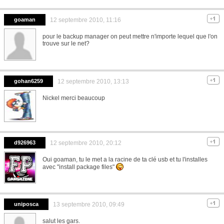
goaman
12 septembre 2010, 11:16
pour le backup manager on peut mettre n'importe lequel que l'on
trouve sur le net?
gohan6259
12 septembre 2010, 13:13
Nickel merci beaucoup
d926963
12 septembre 2010, 20:12
Oui goaman, tu le met a la racine de ta clé usb et tu l'installes
avec "install package files"
uniposca
13 septembre 2010, 09:49
salut les gars.