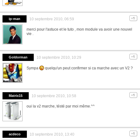
ip-man
10 septembre 2010, 06:59
merci pour l'astuce et le tuto , mon module va avoir une nouvel
vie .
Goldorman
10 septembre 2010, 10:29
Sympa
quelqu'un peut confirmer si ca marche avec un V2 ?
Matrix15
10 septembre 2010, 10:58
oui la v2 marche, tésté par moi même.^^
acdeco
10 septembre 2010, 13:40