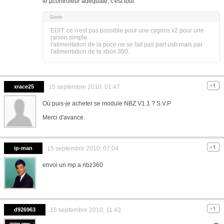
le µcontroleur adéquate, c'est tout
EDIT: ce n'est pas possible pour une cygnos v2 pour une
raison simple.
l'alimentation de la puce ne se fait pas part usb mais par
l'alimentation de la xbox 360.
xrace25
15 septembre 2010, 01:47
Où puis-je acheter se module NBZ V1.1 ? S.V.P
Merci d'avance.
ip-man
15 septembre 2010, 07:04
envoi un mp a nbz360
d926963
15 septembre 2010, 11:43