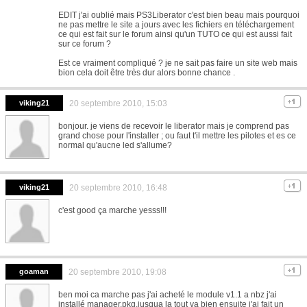
EDIT j'ai oublié mais PS3Liberator c'est bien beau mais pourquoi
ne pas mettre le site a jours avec les fichiers en téléchargement
ce qui est fait sur le forum ainsi qu'un TUTO ce qui est aussi fait
sur ce forum ?
Est ce vraiment compliqué ? je ne sait pas faire un site web mais
bion cela doit être très dur alors bonne chance .
viking21
20 septembre 2010, 15:03
bonjour. je viens de recevoir le liberator mais je comprend pas
grand chose pour l'installer ; ou faut t'il mettre les pilotes et es ce
normal qu'aucne led s'allume?
viking21
20 septembre 2010, 16:48
c'est good ça marche yesss!!!
goaman
20 septembre 2010, 19:08
ben moi ca marche pas j'ai acheté le module v1.1 a nbz j'ai
installé manager.pkg,jusqua la tout va bien ensuite j'ai fait un