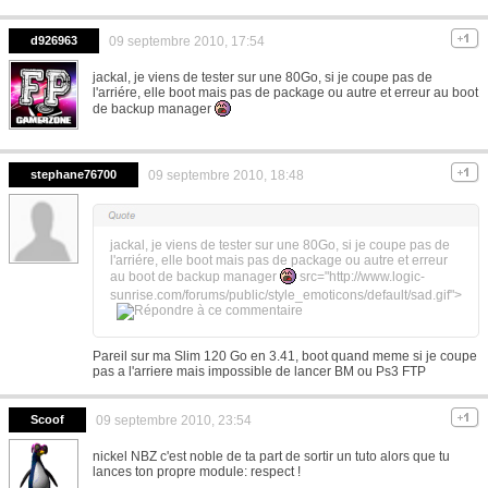
d926963
09 septembre 2010, 17:54
jackal, je viens de tester sur une 80Go, si je coupe pas de
l'arriére, elle boot mais pas de package ou autre et erreur au boot
de backup manager
stephane76700
09 septembre 2010, 18:48
jackal, je viens de tester sur une 80Go, si je coupe pas de
l'arriére, elle boot mais pas de package ou autre et erreur
au boot de backup manager
src="http://www.logic-
sunrise.com/forums/public/style_emoticons/default/sad.gif">
Pareil sur ma Slim 120 Go en 3.41, boot quand meme si je coupe
pas a l'arriere mais impossible de lancer BM ou Ps3 FTP
Scoof
09 septembre 2010, 23:54
nickel NBZ c'est noble de ta part de sortir un tuto alors que tu
lances ton propre module: respect !