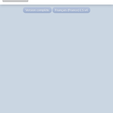
Version complète
Français (France) LS v4