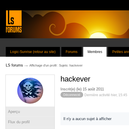
Logic-Sunrise (retour au site)
Forums
Membres
Petites a
→
LS forums
Affichage d'un profil : Sujets: hackever
hackever
Inscrit(e) (le) 15 août 2011
Déconnecté
Dernière activité hier, 15:45
Aperçu
Il n'y a aucun sujet à afficher
Flux du profil