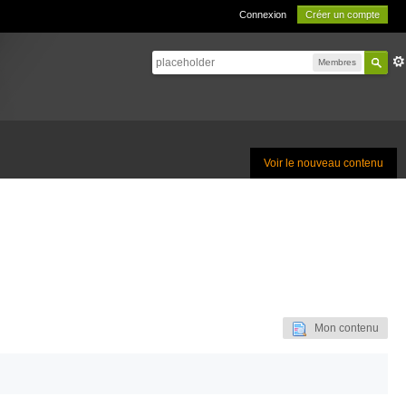
Connexion
Créer un compte
Membres
Voir le nouveau contenu
Mon contenu