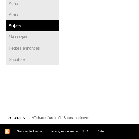
Aime
Amis
Sujets
Messages
Petites annonces
Shoutbox
→
LS forums
Affichage d'un profil : Sujets: hackever
Changer le thème
Français (France) LS v4
Aide