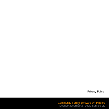
Privacy Policy
Community Forum Software by IP.Board
Licence accordée à : Logic Sunrise Ltd