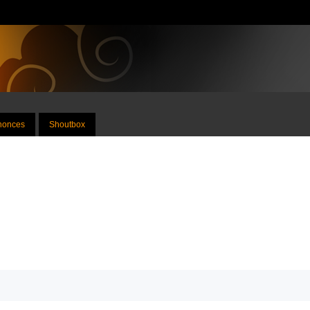
nnonces
Shoutbox