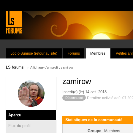
Logic-Sunrise (retour au site)
Forums
Membres
Petites a
→
LS forums
Affichage d'un profil : zamirow
zamirow
Inscrit(e) (le) 14 oct. 2018
Déconnecté
Dernière activité août 07 20
Aperçu
Statistiques de la communauté
Flux du profil
Groupe
Members