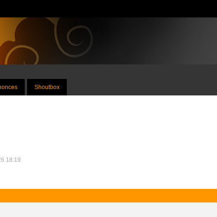
nnonces
Shoutbox
26 18:19