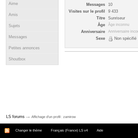
Aime
Messages
10
Visites sur le profil
9 433
Amis
Titre
Sunriseur
Âge
Âge inconnu
Sujets
Anniversaire
Anniversaire inc
Messages
Sexe
Non spécifié
Petites annonces
Shoutbox
→
LS forums
Affichage d'un profil : zamirow
Changer le thème
Français (France) LS v4
Aide