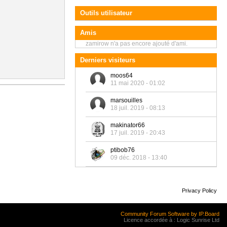
Outils utilisateur
Amis
zamirow n'a pas encore ajouté d'ami.
Derniers visiteurs
moos64
11 mai 2020 - 01:02
marsouilles
18 juil. 2019 - 08:13
makinator66
17 juil. 2019 - 20:43
ptibob76
09 déc. 2018 - 13:40
Privacy Policy
Community Forum Software by IP.Board
Licence accordée à : Logic Sunrise Ltd