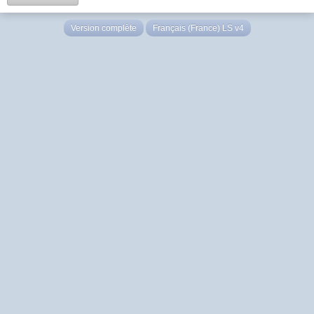
Version complète
Français (France) LS v4