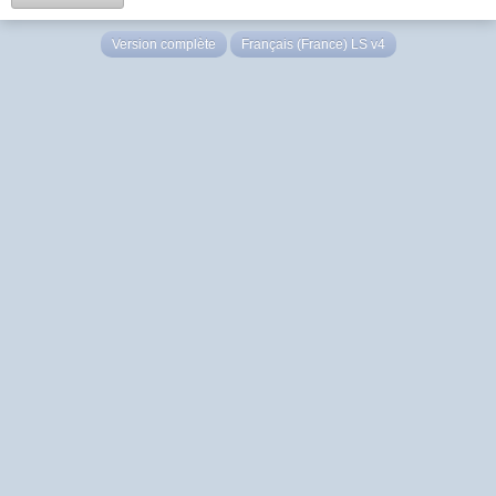
Version complète
Français (France) LS v4