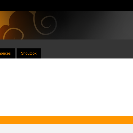
nnonces
Shoutbox