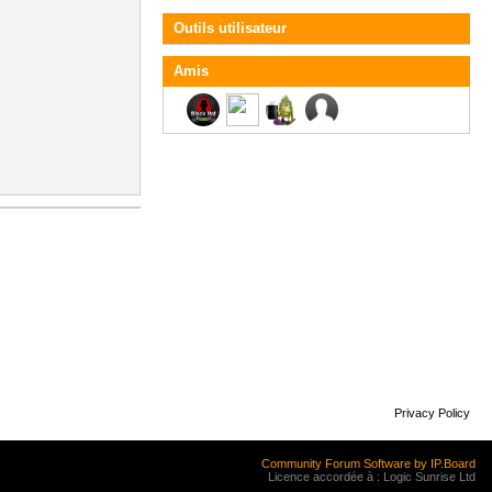
Outils utilisateur
Amis
Privacy Policy
Community Forum Software by IP.Board
Licence accordée à : Logic Sunrise Ltd