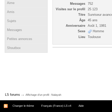
Aime
Messages
752
Visites sur le profil
25 123
Amis
Titre
Sunriseur avanc
Âge
45 ans
Sujets
Anniversaire
Août 1, 1981
Messages
Sexe
Homme
Lieu
Toulouse
Petites annonces
Shoutbox
→
LS forums
Affichage d'un profil : Nalayah
Changer le thème
Français (France) LS v4
Aide