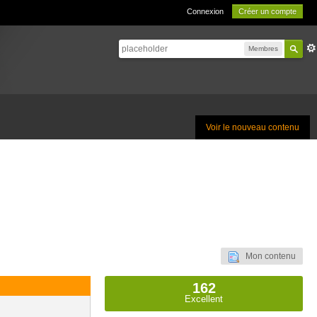
Connexion
Créer un compte
Membres
Voir le nouveau contenu
Mon contenu
162
Excellent