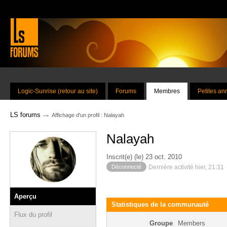
Logic-Sunrise (retour au site)
Forums
Membres
Petites a
→
LS forums
Affichage d'un profil : Nalayah
Nalayah
Inscrit(e) (le) 23 oct. 2010
Déconnecté
Dernière activité hier, 21:31
Aperçu
Statistiques de la communauté
Flux du profil
Groupe
Members