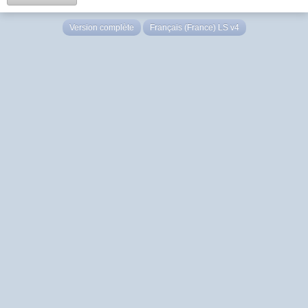
Version complète
Français (France) LS v4