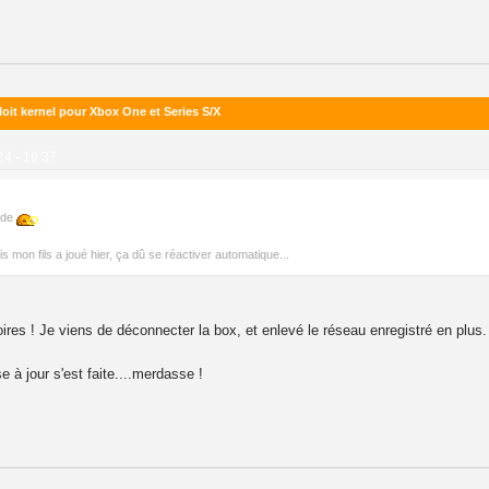
oit kernel pour Xbox One et Series S/X
024 - 19:37
erde
s mon fils a joué hier, ça dû se réactiver automatique...
ires ! Je viens de déconnecter la box, et enlevé le réseau enregistré en plus.
 à jour s'est faite....merdasse !