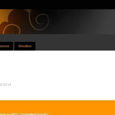
nnonces
Shoutbox
26 22:14
e nom de NETC ( ExploitNetControlI )