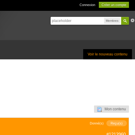
Connexion
Créer un compte
Membres
Voir le nouveau contenu
Mon contenu
Donné(s)
Reçu(s)
#1213960