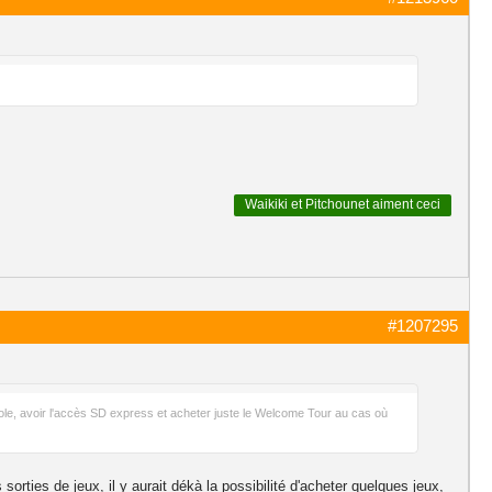
Waikiki
et
Pitchounet
aiment ceci
#1207295
sole, avoir l'accès SD express et acheter juste le Welcome Tour au cas où
sorties de jeux, il y aurait dékà la possibilité d'acheter quelques jeux,