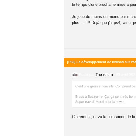
le temps d'une prochaine mise à jour
Je joue de moins en moins par manque 
plus..... !!! Déjà que j'ai ps4, wii u,
[PS5] Le développement de kldload sur PS5
Posté par
The-return
-
03 avril 202
C'est une grosse nouvelle! Comprend pas
Bravo à Buzzer-re. Ça, ça sent très bon 
Super travail. Merci pour la news.
Clairement, et vu la puissance de la