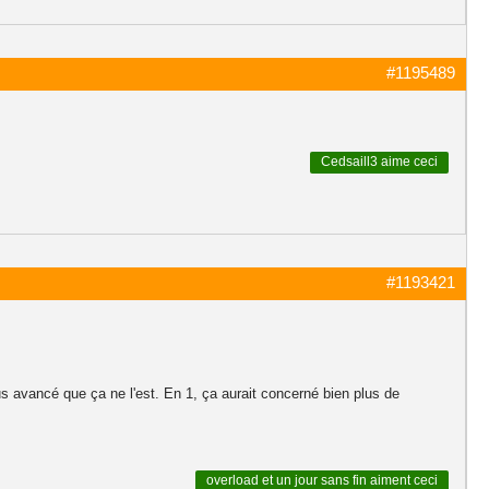
#1195489
Cedsaill3
aime ceci
#1193421
 plus avancé que ça ne l'est. En 1, ça aurait concerné bien plus de
overload
et
un jour sans fin
aiment ceci