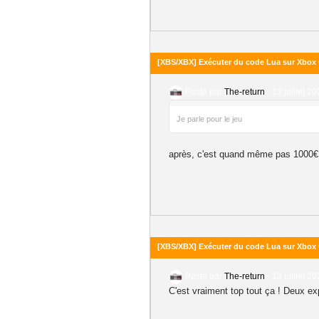
[XBS/XBX] Exécuter du code Lua sur Xbox O
Posté par
The-return
-
13 juillet 2
Je parle pour le jeu
après, c'est quand même pas 1000€ à s
[XBS/XBX] Exécuter du code Lua sur Xbox O
Posté par
The-return
-
13 juillet 2
C'est vraiment top tout ça ! Deux exp