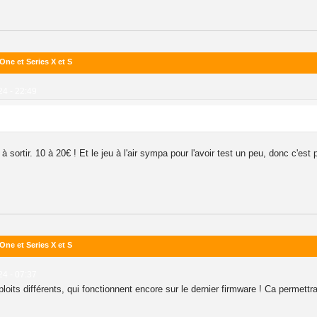
ne et Series X et S
024 - 22:49
ortir. 10 à 20€ ! Et le jeu à l'air sympa pour l'avoir test un peu, donc c'est 
ne et Series X et S
024 - 07:37
loits différents, qui fonctionnent encore sur le dernier firmware ! Ca permettra