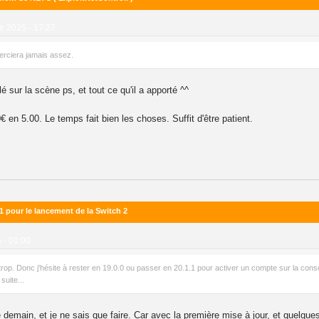
 2025 - 17:27
merciera jamais assez.
 sur la scène ps, et tout ce qu'il a apporté ^^
€ en 5.00. Le temps fait bien les choses. Suffit d'être patient.
1 pour le lancement de la Switch 2
 - 01:00
 trop. Donc j'hésite à rester en 19.0.0 ou passer en 20.1.1 pour activer un compte sur la con
suite...
 demain, et je ne sais que faire. Car avec la première mise à jour, et quelques 