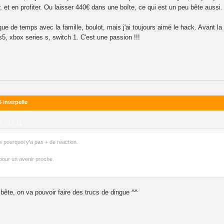
, et en profiter. Ou laisser 440€ dans une boîte, ce qui est un peu bête aussi.
de temps avec la famille, boulot, mais j'ai toujours aimé le hack. Avant la swi
 ps5, xbox series s, switch 1. C'est une passion !!!
 interpelle
5 - 17:11
 pourquoi y'a pas + de réaction.
pour un avenir proche.
 bête, on va pouvoir faire des trucs de dingue ^^