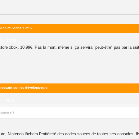
ne et Series X et S
024 - 13:05
store xbox, 10.99€. Pas la mort, même si ça servira "peut-être" pas par la sui
ressant sur les développeurs
4 - 00:20
 sunrise ?
re, Nintendo lâchera l'entièreté des codes souces de toutes ses consoles. Ils 