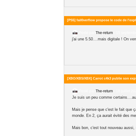
[PS5] fail0verflow propose le code de l'explo
Posté par
The-return
-
15 septembr
j'ai une 5.50....mais digitale ! On ver
[XBO/XBS/XBX] Carrot c4k3 publie son expl
Posté par
The-return
-
18 juillet 2
Je suis un peu comme certains....au
Mais je pense que c'est le fait que ça
monde. En 2, ça aurait évité des me
Mais bon, c'est tout nouveau aussi,