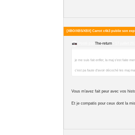
[XBO/XBS/XBX] Carrot c4k3 publie son expl
Posté par
The-return
-
17 juillet 2
je me suis fait enfler, la maj s'est faite m
c'est pa faute d'avoir décoché les maj mai
Vous m'avez fait peur avec vos histo
Et je compatis pour ceux dont la mise