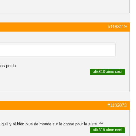
#1193119
pas perdu.
alix818
aime ceci
#1193073
 qu'il y ai bien plus de monde sur la chose pour la suite. ^^
alix818
aime ceci