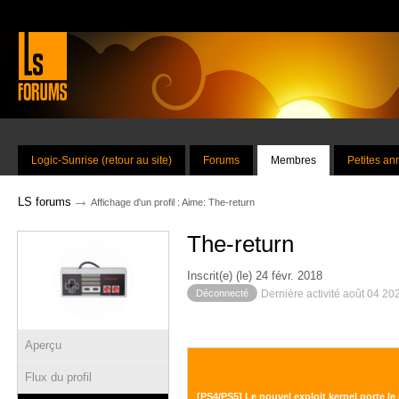
Logic-Sunrise (retour au site)
Forums
Membres
Petites a
→
LS forums
Affichage d'un profil : Aime: The-return
The-return
Inscrit(e) (le) 24 févr. 2018
Déconnecté
Dernière activité août 04 20
Aperçu
Flux du profil
[PS4/PS5] Le nouvel exploit kernel porte l