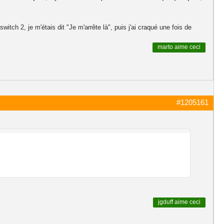
tch 2, je m'étais dit "Je m'arrête là", puis j'ai craqué une fois de
marto
aime ceci
#1205161
jgduff
aime ceci