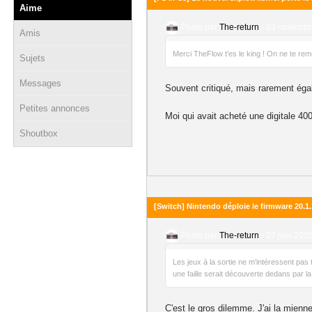
Aime
Posté par
The-return
-
03 novembre
Amis
Merci TheFlow t'es le king ! On ne te re
Sujets
Messages
Souvent critiqué, mais rarement égalé
Petites annonces
Moi qui avait acheté une digitale 400
Shoutbox
[Switch] Nintendo déploie le firmware 20.1.
Posté par
The-return
-
07 juin 2025
Les jeux à la sortie ne m'intéressent pas
une faille serait découverte dedans par la 
C'est le gros dilemme. J'ai la mienne