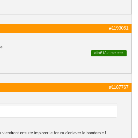
#1193051
te.
alix818
aime ceci
#1187767
viendront ensuite implorer le forum d'enlever la banderole !