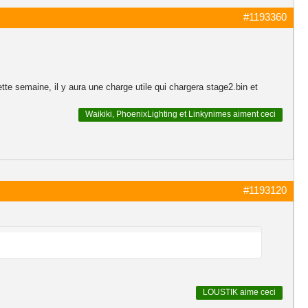
#1193360
cette semaine, il y aura une charge utile qui chargera stage2.bin et
Waikiki
,
PhoenixLighting
et
Linkynimes
aiment ceci
#1193120
LOUSTIK
aime ceci