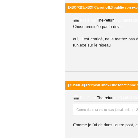
[XBO/XBS/XBX] Carrot c4k3 publie son expl
Posté par
The-return
-
17 juillet 2
Chose précisée par la dev :
oui, il est corrigé, ne le mettez pas
run.exe sur le réseau
[XBS/XBX] L'exploit Xbox One fonctionne a
Posté par
The-return
-
13 juillet 2
Genre dans ta vie tu n'as jamais misnm 2
Comme je l'ai dit dans l'autre post, c