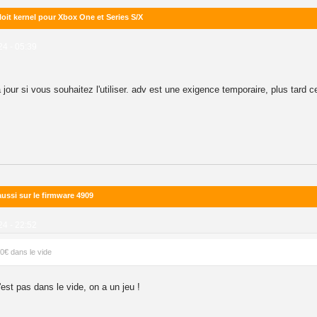
oit kernel pour Xbox One et Series S/X
024 - 05:39
 à jour si vous souhaitez l'utiliser. adv est une exigence temporaire, plus tard 
ussi sur le firmware 4909
024 - 22:52
0€ dans le vide
'est pas dans le vide, on a un jeu !