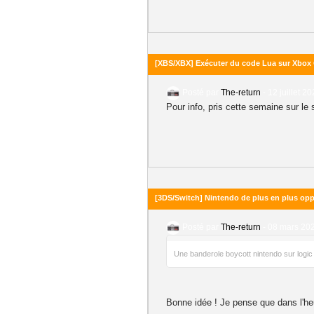
[XBS/XBX] Exécuter du code Lua sur Xbox O
Posté par
The-return
-
12 juillet 2
Pour info, pris cette semaine sur le 
[3DS/Switch] Nintendo de plus en plus opp
Posté par
The-return
-
08 mars 202
Une banderole boycott nintendo sur logic
Bonne idée ! Je pense que dans l'heu