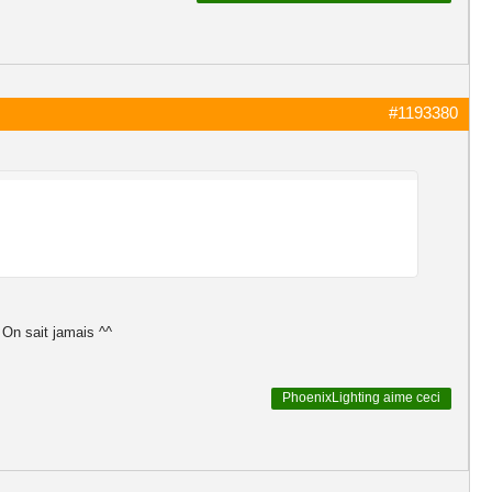
#1193380
 On sait jamais ^^
PhoenixLighting
aime ceci