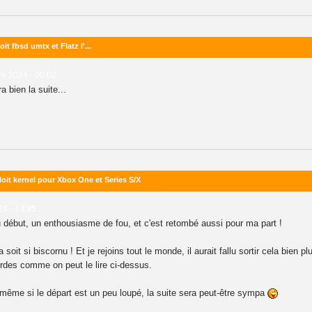
it fbsd umtx et Flatz l'...
e 2024 - 00:02
ra bien la suite...
oit kernel pour Xbox One et Series S/X
024 - 13:35
 début, un enthousiasme de fou, et c'est retombé aussi pour ma part !
 soit si biscornu ! Et je rejoins tout le monde, il aurait fallu sortir cela bien
rdes comme on peut le lire ci-dessus.
 même si le départ est un peu loupé, la suite sera peut-être sympa