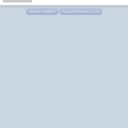
Version complète
Français (France) LS v4