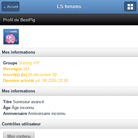
LS forums
← Accueil
Profil de BestPig
Mes informations
Groupe
Shining VIP
Messages
314
Inscrit(e) (le)
05-décembre 09
Dernière activité
juil. 08 2026 18:38
Mes informations
Titre
Sunriseur avancé
Âge
Âge inconnu
Anniversaire
Anniversaire inconnu
Contrôles utilisateur
Mon contenu