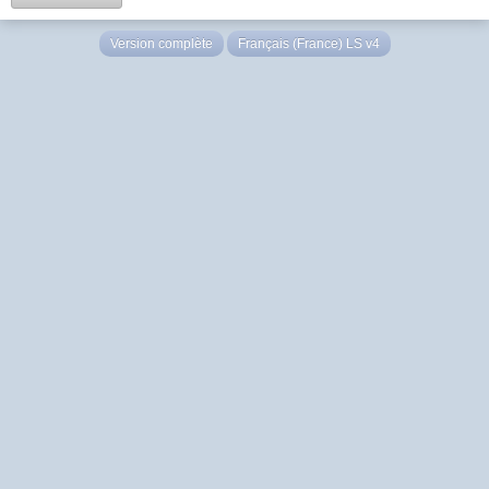
Version complète
Français (France) LS v4