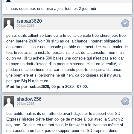
Il nous soule eux une mise a jour tout les 2 jour mdr
rsebas3620
05 juin 2025
perso, qu'ils aillent se faire cuire le uc.... console trop chere jeux trop
cher, baterie 2h30 voir 3h si tu as de la chance, internet obligatoire
apparament... pour une console portable comment dire. sans parler de
tout le reste, si tu installe retroarch... brick de la console... non mais
ou on va !!!! tu achete 500 balles une console qui n'est pas a toi car
tu paye un droit d'usage d'un produit nintendo, c'est ca la realité, le
produit ne t'appartiens plus car nintendo peut te bloquer a distance...
une premiere et si personne ne dit rien, ca continuera et il n'y aura
pas que Big N a faire ca.
Modifié par rsebas3620, 05 juin 2025 - 07:00.
shadow256
05 juin 2025
Les petits malins ils ont attendu avant d'ajouter le support des SD
Express histoire d'être bien obligé de mettre à jour avec la Switch 2
day one. De plus en restant sous le firmware à la livraison même si
on a accès à un hack pas de support pour les SD Express donc