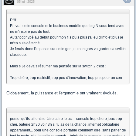
05 juin 2025
Pffff...
En vrai cette console et le business modèle que big N sous tend avec
ne m'inspire pas du tout.
Autant gt hypé au début pour mon fils puis plus j'ai eu d'info et plus je
m'en suis détaché.
Je ferais donc l'impasse sur cette gen, et mon gars va garder sa switch
classique.
Mais si je devais résumer ma pensée sur la switch 2 c'est :
Trop chère, trop restrictif, trop peu d'innovation, trop pris pour un con
Globalement, la puissance et l'ergonomie ont vraiment évolués.
perso, qu'ils aillent se faire cuire le uc.... console trop chere jeux trop
cher, baterie 2h30 voir 3h si tu as de la chance, internet obligatoire
apparament... pour une console portable comment dire. sans parler de
tout le reste, si tu installe retroarch... brick de la console... non mais ou