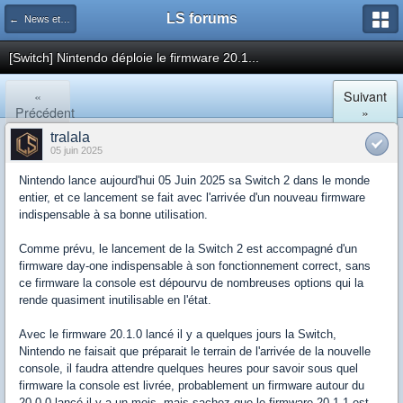
LS forums
← News et actualités postées sur LS
[Switch] Nintendo déploie le firmware 20.1...
«
Suivant
Précédent
»
tralala
05 juin 2025
Nintendo lance aujourd'hui 05 Juin 2025 sa Switch 2 dans le monde
entier, et ce lancement se fait avec l'arrivée d'un nouveau firmware
indispensable à sa bonne utilisation.
Comme prévu, le lancement de la Switch 2 est accompagné d'un
firmware day-one indispensable à son fonctionnement correct, sans
ce firmware la console est dépourvu de nombreuses options qui la
rende quasiment inutilisable en l'état.
Avec le firmware 20.1.0 lancé il y a quelques jours la Switch,
Nintendo ne faisait que préparait le terrain de l'arrivée de la nouvelle
console, il faudra attendre quelques heures pour savoir sous quel
firmware la console est livrée, probablement un firmware autour du
20.0.0 lancé il y a un mois, mais sachez que le firmware 20.1.1 est