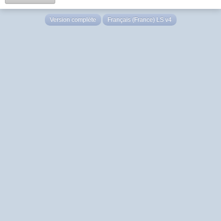
Version complète
Français (France) LS v4