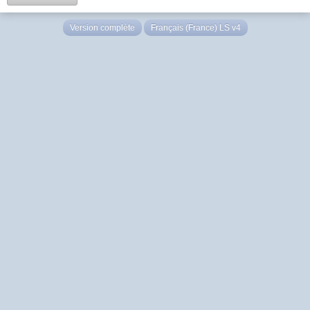
Version complète
Français (France) LS v4