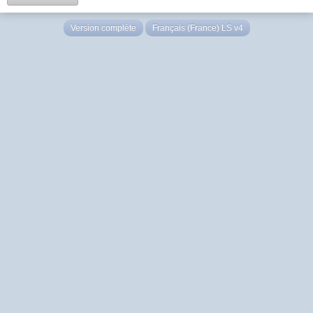
Version complète
Français (France) LS v4