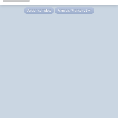
Version complète
Français (France) LS v4