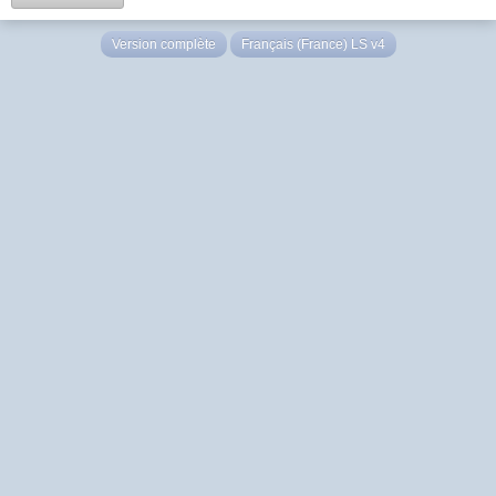
Version complète
Français (France) LS v4