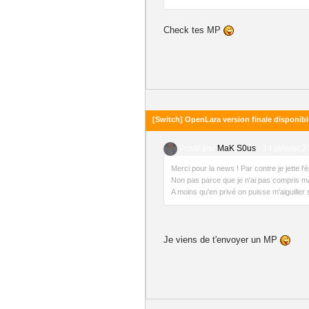
Check tes MP
[Switch] OpenLara version finale disponibl
Posté par
MaK S0us
-
14 janvier 2
Merci pour la news ! Par contre je jette l'
Non pas parce que je n'ai pas compris mai
A moins qu'en privé on puisse m'aiguiller su
Je viens de t'envoyer un MP