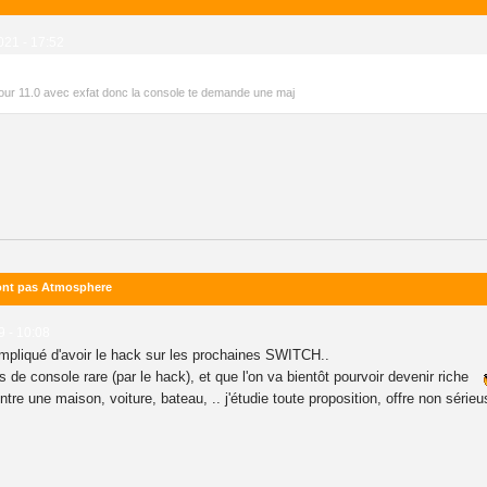
021 - 17:52
à jour 11.0 avec exfat donc la console te demande une maj
ront pas Atmosphere
9 - 10:08
ompliqué d'avoir le hack sur les prochaines SWITCH..
de console rare (par le hack), et que l'on va bientôt pourvoir devenir riche
e une maison, voiture, bateau, .. j'étudie toute proposition, offre non série