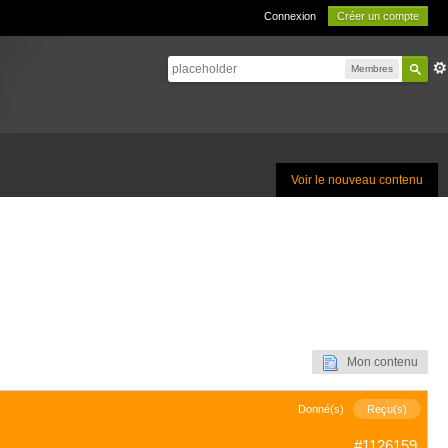
Connexion
Créer un compte
Membres
Voir le nouveau contenu
Mon contenu
Donné(s)
Reçu(s)
#1126159