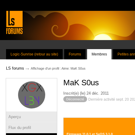
Logic-Sunrise (retour au site)
Forums
Membres
Petites a
→
LS forums
Affichage d'un profil : Aime: MaK S0us
MaK S0us
Inscrit(e) (le) 24 déc. 2011
Déconnecté
Dernière activité sept. 20 2
Aperçu
Flux du profil
Firmware 11.0.1 et SxOS 3.1.0