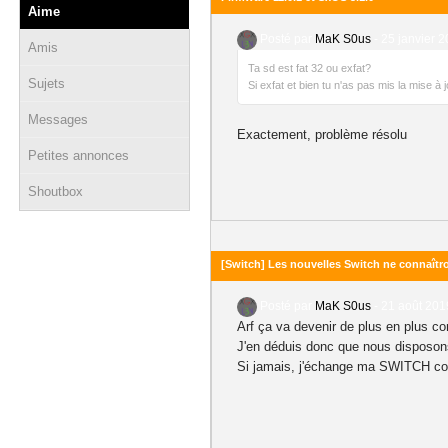
Aime
Posté par
MaK S0us
-
25 janvier 2
Amis
Ta sd est fat 32 ou exfat?
Sujets
Si exfat et bien tu n'as pas mis la mise 
Messages
Exactement, problème résolu
Petites annonces
Shoutbox
[Switch] Les nouvelles Switch ne connaît
Posté par
MaK S0us
-
21 août 201
Arf ça va devenir de plus en plus c
J'en déduis donc que nous disposons 
Si jamais, j'échange ma SWITCH contr