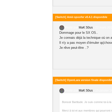
[Switch] Amii-spoofer v0.4.1 disponible
Posté par
MaK S0us
-
22 mars 201
Dommage pour le SX OS..
Je connais déjà la technique où on
Il n'y a pas moyen d’émuler qq'chos
Je rêve peut-être ..?
[Switch] OpenLara version finale disponibl
Posté par
MaK S0us
-
15 janvier 2
Bonsoir Bartitude. Je suis comme toi à la
Merci à toi et aux membres qui pourront m