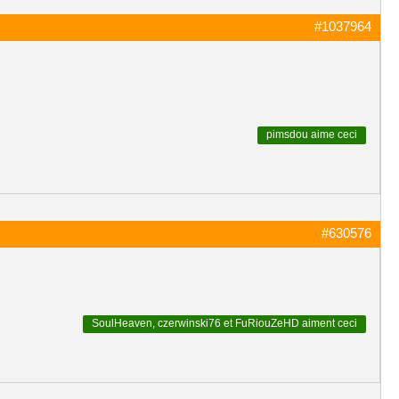
#1037964
pimsdou
aime ceci
#630576
SoulHeaven
,
czerwinski76
et
FuRiouZeHD
aiment ceci