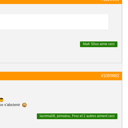
MaK S0us
aime ceci
#1069882
use s'abstenir
lacrima08
,
pimsdou
,
Froz
et
2 autres
aiment ceci