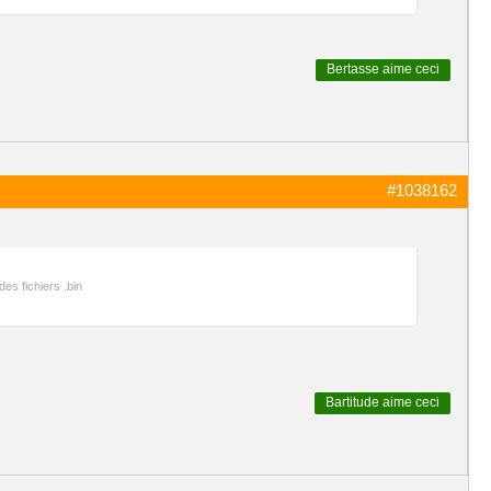
Bertasse
aime ceci
#1038162
es fichiers .bin
Bartitude
aime ceci