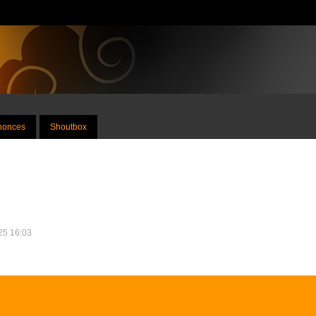
nnonces
Shoutbox
025 16:03