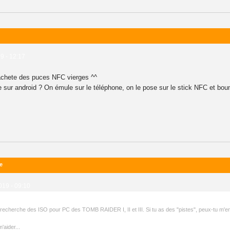
9 - 12:17
 achete des puces NFC vierges ^^
e sur android ? On émule sur le téléphone, on le pose sur le stick NFC et b
e
019 - 09:10
 recherche des ISO pour PC des TOMB RAIDER I, II et III. Si tu as des "pistes", peux-tu m'en 
'aider...