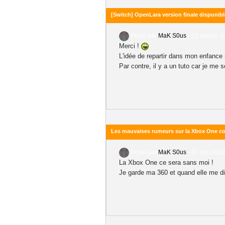
[Switch] OpenLara version finale disponibl
Posté par
MaK S0us
-
13 janvier 2
Merci !
L'idée de repartir dans mon enfance 
Par contre, il y a un tuto car je me
Les mauvaises rumeurs sur la Xbox One c
Posté par
MaK S0us
-
07 juin 2013
La Xbox One ce sera sans moi !
Je garde ma 360 et quand elle me dir