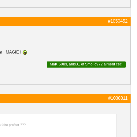
#1050452
oum ! MAGIE !
MaK S0us
,
anis31
et
Smolic972
aiment ceci
#1038311
faire profiter ???