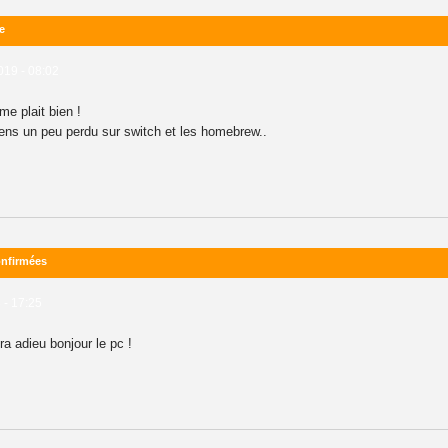
e
019 - 08:02
me plait bien !
 sens un peu perdu sur switch et les homebrew..
onfirmées
 - 17:25
a adieu bonjour le pc !