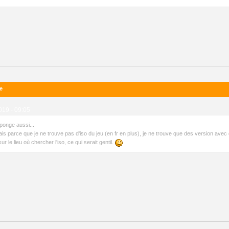
e
019 - 09:05
éponge aussi...
s parce que je ne trouve pas d'iso du jeu (en fr en plus), je ne trouve que des version avec d
r le lieu où chercher l'iso, ce qui serait gentil.