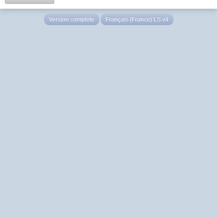
Version complète
Français (France) LS v4