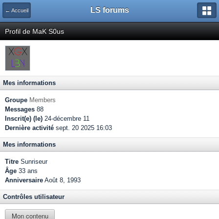
LS forums
← Accueil
Profil de MaK S0us
Mes informations
Groupe
Members
Messages
88
Inscrit(e) (le)
24-décembre 11
Dernière activité
sept. 20 2025 16:03
Mes informations
Titre
Sunriseur
Âge
33 ans
Anniversaire
Août 8, 1993
Contrôles utilisateur
Mon contenu