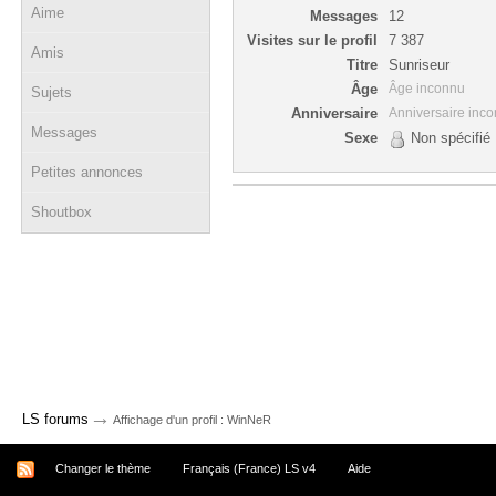
Aime
Messages
12
Visites sur le profil
7 387
Amis
Titre
Sunriseur
Âge
Âge inconnu
Sujets
Anniversaire
Anniversaire inc
Messages
Sexe
Non spécifié
Petites annonces
Shoutbox
→
LS forums
Affichage d'un profil : WinNeR
Changer le thème
Français (France) LS v4
Aide