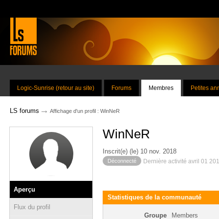
Logic-Sunrise (retour au site)
Forums
Membres
Petites a
→
LS forums
Affichage d'un profil : WinNeR
WinNeR
Inscrit(e) (le) 10 nov. 2018
Déconnecté
Dernière activité avril 01 20
Aperçu
Statistiques de la communauté
Flux du profil
Groupe
Members