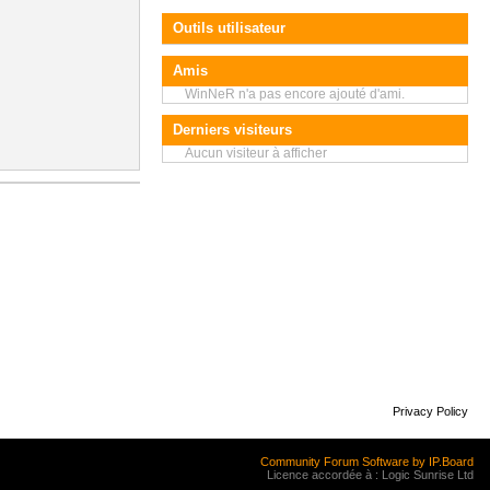
Outils utilisateur
Amis
WinNeR n'a pas encore ajouté d'ami.
Derniers visiteurs
Aucun visiteur à afficher
Privacy Policy
Community Forum Software by IP.Board
Licence accordée à : Logic Sunrise Ltd