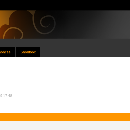
nnonces
Shoutbox
19 17:48