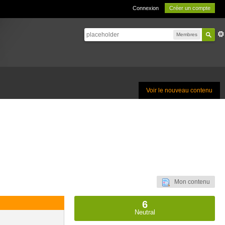
Connexion
Créer un compte
Membres
Voir le nouveau contenu
Mon contenu
6
Neutral