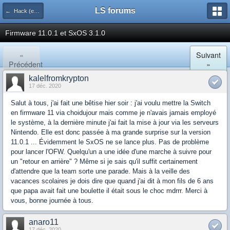
LS forums
← Hack (exploits, homebrews...)
Firmware 11.0.1 et SxOS 3.1.0
«
Suivant
Précédent
»
kalelfromkrypton
17 déc. 2020
Salut à tous, j'ai fait une bêtise hier soir : j'ai voulu mettre la Switch
en firmware 11 via choidujour mais comme je n'avais jamais employé
le système, à la dernière minute j'ai fait la mise à jour via les serveurs
Nintendo. Elle est donc passée à ma grande surprise sur la version
11.0.1 ... Évidemment le SxOS ne se lance plus. Pas de problème
pour lancer l'OFW. Quelqu'un a une idée d'une marche à suivre pour
un "retour en arrière" ? Même si je sais qu'il suffit certainement
d'attendre que la team sorte une parade. Mais à la veille des
vacances scolaires je dois dire que quand j'ai dit à mon fils de 6 ans
que papa avait fait une boulette il était sous le choc mdrrr. Merci à
vous, bonne journée à tous.
anaro11
17 déc. 2020