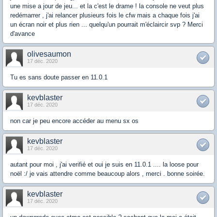
une mise a jour de jeu... et la c'est le drame ! la console ne veut plus
redémarrer , j'ai relancer plusieurs fois le cfw mais a chaque fois j'ai
un écran noir et plus rien ... quelqu'un pourrait m'éclaircir svp ? Merci
d'avance
olivesaumon
17 déc. 2020
Tu es sans doute passer en 11.0.1
kevblaster
17 déc. 2020
non car je peu encore accéder au menu sx os
kevblaster
17 déc. 2020
autant pour moi , j'ai verifié et oui je suis en 11.0.1 .... la loose pour
noël :/ je vais attendre comme beaucoup alors , merci . bonne soirée.
kevblaster
17 déc. 2020