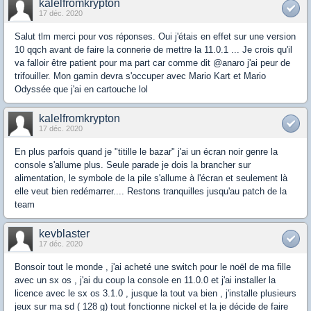
kalelfromkrypton
17 déc. 2020
Salut tlm merci pour vos réponses. Oui j'étais en effet sur une version
10 qqch avant de faire la connerie de mettre la 11.0.1 ... Je crois qu'il
va falloir être patient pour ma part car comme dit @anaro j'ai peur de
trifouiller. Mon gamin devra s'occuper avec Mario Kart et Mario
Odyssée que j'ai en cartouche lol
kalelfromkrypton
17 déc. 2020
En plus parfois quand je "titille le bazar" j'ai un écran noir genre la
console s'allume plus. Seule parade je dois la brancher sur
alimentation, le symbole de la pile s'allume à l'écran et seulement là
elle veut bien redémarrer.... Restons tranquilles jusqu'au patch de la
team
kevblaster
17 déc. 2020
Bonsoir tout le monde , j'ai acheté une switch pour le noël de ma fille
avec un sx os , j'ai du coup la console en 11.0.0 et j'ai installer la
licence avec le sx os 3.1.0 , jusque la tout va bien , j'installe plusieurs
jeux sur ma sd ( 128 g) tout fonctionne nickel et la je décide de faire