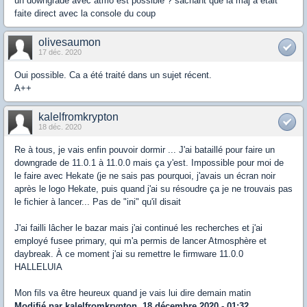
un downgrade avec atmo est possible ? sachant que la maj a était
faite direct avec la console du coup
olivesaumon
17 déc. 2020
Oui possible. Ca a été traité dans un sujet récent.
A++
kalelfromkrypton
18 déc. 2020
Re à tous, je vais enfin pouvoir dormir ... J'ai bataillé pour faire un
downgrade de 11.0.1 à 11.0.0 mais ça y'est. Impossible pour moi de
le faire avec Hekate (je ne sais pas pourquoi, j'avais un écran noir
après le logo Hekate, puis quand j'ai su résoudre ça je ne trouvais pas
le fichier à lancer... Pas de "ini" qu'il disait
J'ai failli lâcher le bazar mais j'ai continué les recherches et j'ai
employé fusee primary, qui m'a permis de lancer Atmosphère et
daybreak. À ce moment j'ai su remettre le firmware 11.0.0
HALLELUIA
Mon fils va être heureux quand je vais lui dire demain matin
Modifié par kalelfromkrypton, 18 décembre 2020 - 01:32.