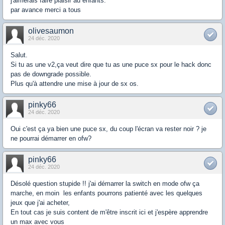
j'aimerais faire plaisir au enfants.
par avance merci a tous
olivesaumon
24 déc. 2020
Salut.
Si tu as une v2,ça veut dire que tu as une puce sx pour le hack donc
pas de downgrade possible.
Plus qu'à attendre une mise à jour de sx os.
pinky66
24 déc. 2020
Oui c'est ça ya bien une puce sx, du coup l'écran va rester noir ? je
ne pourrai démarrer en ofw?
pinky66
24 déc. 2020
Désolé question stupide !! j'ai démarrer la switch en mode ofw ça
marche, en moin les enfants pourrons patienté avec les quelques
jeux que j'ai acheter,
En tout cas je suis content de m'être inscrit ici et j'espère apprendre
un max avec vous