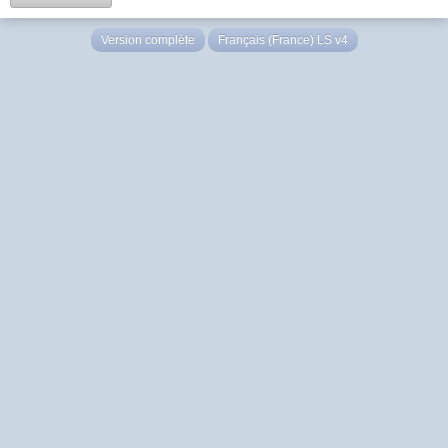
Version complète
Français (France) LS v4