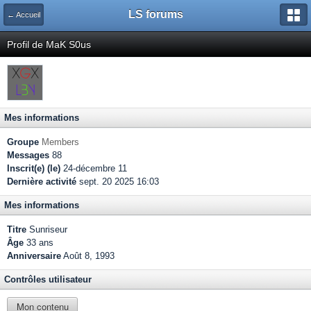
LS forums
← Accueil
Profil de MaK S0us
Mes informations
Groupe
Members
Messages
88
Inscrit(e) (le)
24-décembre 11
Dernière activité
sept. 20 2025 16:03
Mes informations
Titre
Sunriseur
Âge
33 ans
Anniversaire
Août 8, 1993
Contrôles utilisateur
Mon contenu