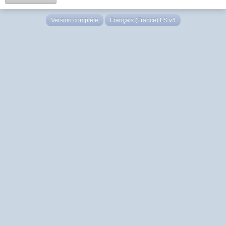
Version complète
Français (France) LS v4