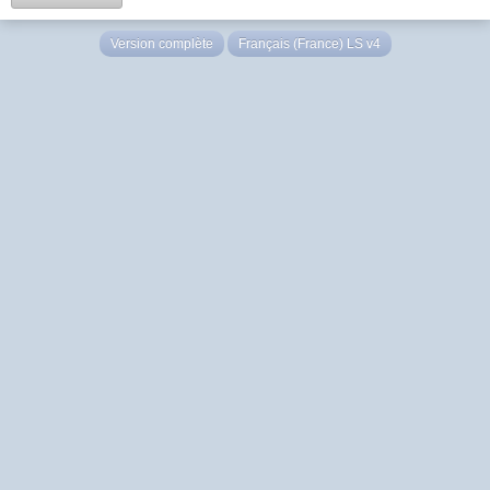
Version complète
Français (France) LS v4