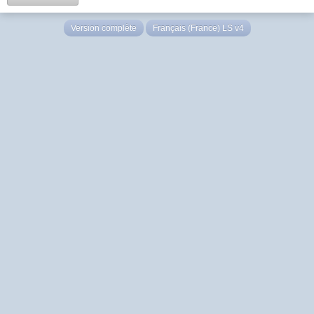
Version complète
Français (France) LS v4