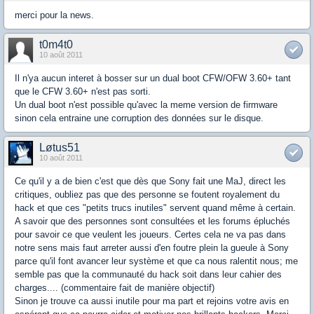
merci pour la news.
t0m4t0
10 août 2011
Il n'ya aucun interet à bosser sur un dual boot CFW/OFW 3.60+ tant
que le CFW 3.60+ n'est pas sorti.
Un dual boot n'est possible qu'avec la meme version de firmware
sinon cela entraine une corruption des données sur le disque.
Løtus51
10 août 2011
Ce qu'il y a de bien c'est que dès que Sony fait une MaJ, direct les
critiques, oubliez pas que des personne se foutent royalement du
hack et que ces "petits trucs inutiles" servent quand même à certain.
A savoir que des personnes sont consultées et les forums épluchés
pour savoir ce que veulent les joueurs. Certes cela ne va pas dans
notre sens mais faut arreter aussi d'en foutre plein la gueule à Sony
parce qu'il font avancer leur système et que ca nous ralentit nous; me
semble pas que la communauté du hack soit dans leur cahier des
charges.... (commentaire fait de manière objectif)
Sinon je trouve ca aussi inutile pour ma part et rejoins votre avis en