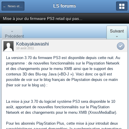
LS forums
← News et actualités postées sur LS
Mise à jour du firmware PS3 retail qui pas...
«
Suivant
Précédent
»
Kobayakawashi
10 août 2011
La version 3.70 du firmware PS3 est disponible depuis cette nuit. Au
programme : de nouvelles fonctionnalités sur le Playstation Network
et des changements pour le menu XMB ainsi que le support des
contenus 3D des Blu-ray Java («BD-J »). Voici donc ce qu'il est
possible de voir sur le blog français de Playstation depuis ce matin
(hier soir sur le blog us) :
La mise à jour 3.70 du logiciel système PS3 sera disponible le 10
août, apportant de nouvelles fonctionnalités sur le PlayStation
Network et des changements pour le menu XMB (XrossMediaBar).
Pour les abonnés PlayStation Plus, cette mise à jour introduit deux
caractéristiques souvent demandées: la synchronisation automatique