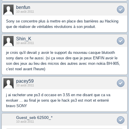
benfun
10 août 2011
Sony se concentre plus à mettre en place des barrières au Hacking
que de réaliser de véritables révolutions à son produit.
Shin_K
10 août 2011
je crois qu'il devait y avoir le support du nouveau casque blutooth
sony dans ce fw aussi. (si ça veux dire que je peux ENFIN avoir le
son des jeux au lieu des micros des autres avec mon nokia BH-905,
c'est noel avant l'heure)
pacey59
10 août 2011
j ai racheter une ps3 d occase en 3.55 en me disant que ca va
evoluer ... au final je sens que le hack ps3 est mort et enterré
bravo SONY
Guest_seb 62500_*
10 août 2011