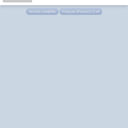
Version complète
Français (France) LS v4