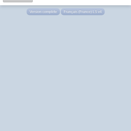
Version complète
Français (France) LS v4