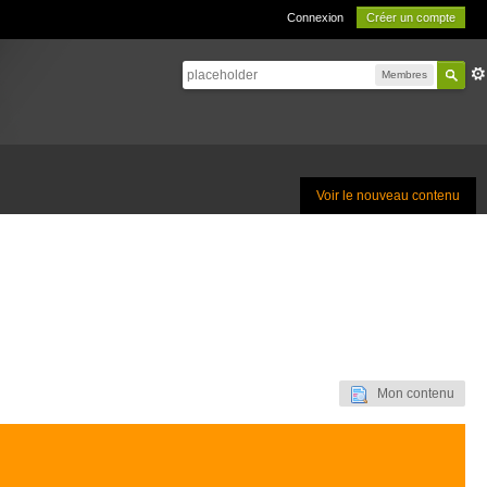
Connexion
Créer un compte
Membres
Voir le nouveau contenu
Mon contenu