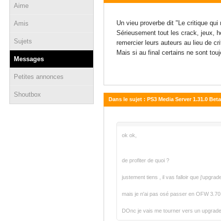
Aime
13 août 2011 - 16:41
Un vieu proverbe dit "Le critique qui 
Amis
Sérieusement tout les crack, jeux, h
Sujets
remercier leurs auteurs au lieu de cr
Mais si au final certains ne sont touj
Messages
Petites annonces
Shoutbox
Dans le sujet : PS3 Media Server 1.31.0 Be
13 août 2011 - 16:23
ok ok,
de profiter de quoi ?
justement tiens , il vas falloir que j'upgr
mais je n'ai pas osé passer en OFW 3.70.
DOnc je vais me tourner vers un upgrade O