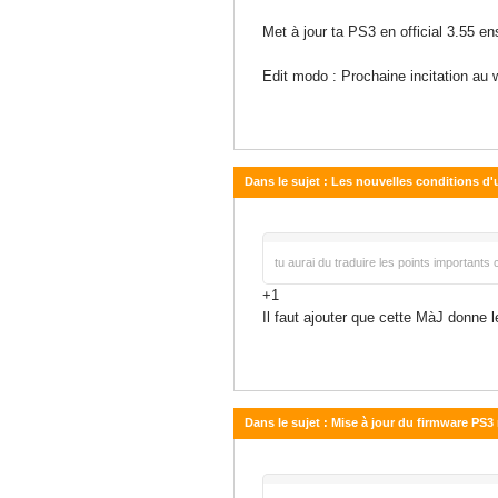
Met à jour ta PS3 en official 3.55 en
Edit modo : Prochaine incitation au w
Dans le sujet : Les nouvelles conditions d'
11 août 2011 - 21:12
tu aurai du traduire les points important
+1
Il faut ajouter que cette MàJ donne le
Dans le sujet : Mise à jour du firmware PS3 
10 août 2011 - 21:04