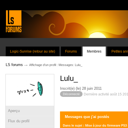
Logic-Sunrise (retour au site)
Forums
Membres
Petites a
→
LS forums
Affichage d'un profil : Messages: Lulu_
Lulu_
Inscrit(e) (le) 28 juin 2011
Déconnecté
Dernière activité août 15 20
Aperçu
Messages que j'ai postés
Flux du profil
Dans le sujet : Mise à jour du firmware PS3 