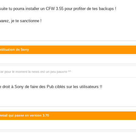
suite tu pourra installer un CFW 3.55 pour profiter de tes backups !
arez, je te sanctionne !
utilisation de Sony
s car pour le moment la news est un peu pauvre ^^
 droit à Sony de faire des Pub ciblés sur les utilisateurs !!
retail qui passe en version 3.70