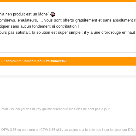
n'a rien produit est un lâche"
ombrews, émulateurs, ... vous sont offerts gratuitement et sans absolument r
itiquer sans aucun fondement ni contribution !
ours pas satisfait, la solution est super simple : il y a une croix rouge en haut 
ta 1 : serveur multimédia pour PS3/Xbox360
ade mon FW, car j'ai des bluray qui me disent que mes clés ne sont pas à jour...
...
FW 3.55 ou peut etre un CFW 3.55 si il y as toujours la fonction de lncer les jeux sur DD...