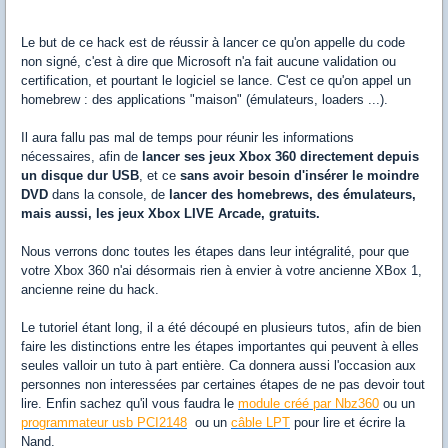
Le but de ce hack est de réussir à lancer ce qu'on appelle du code
non signé, c'est à dire que Microsoft n'a fait aucune validation ou
certification, et pourtant le logiciel se lance. C'est ce qu'on appel un
homebrew : des applications "maison" (émulateurs, loaders ...).
Il aura fallu pas mal de temps pour réunir les informations
nécessaires, afin de
lancer ses jeux Xbox 360 directement depuis
un disque dur USB
, et ce
sans avoir besoin d'insérer le moindre
DVD
dans la console, de
lancer des homebrews, des émulateurs,
mais aussi, les jeux Xbox LIVE Arcade, gratuits.
Nous verrons donc toutes les étapes dans leur intégralité, pour que
votre Xbox 360 n'ai désormais rien à envier à votre ancienne XBox 1,
ancienne reine du hack.
Le tutoriel étant long, il a été découpé en plusieurs tutos, afin de bien
faire les distinctions entre les étapes importantes qui peuvent à elles
seules valloir un tuto à part entière. Ca donnera aussi l'occasion aux
personnes non interessées par certaines étapes de ne pas devoir tout
lire. Enfin sachez qu'il vous faudra le
module créé par Nbz360
ou un
programmateur usb PCI2148
ou un
câble LPT
pour lire et écrire la
Nand.