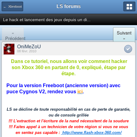
LS forums
← Xbreboot
Le hack et lancement des jeux depuis un di...
«
Suivant
Précédent
»
OniMeZoU
08 févr. 2010
Dans ce tutoriel, nous allons voir comment hacker
son Xbox 360 en partant de 0, expliqué, étape par
étape.
Pour la version Freeboot (ancienne version) avec
puce Cygnos V2, rendez vous
ici
.
LS se décline de toute responsabilité en cas de perte de garantie,
ou de console grillée
!!! L'extraction et l'écriture de la nand nécessitent de la soudure
!!! Faites appel à un technicien de votre région si vous ne vous
en sentez pas capable :
http://www.flash-xbox-360.com/