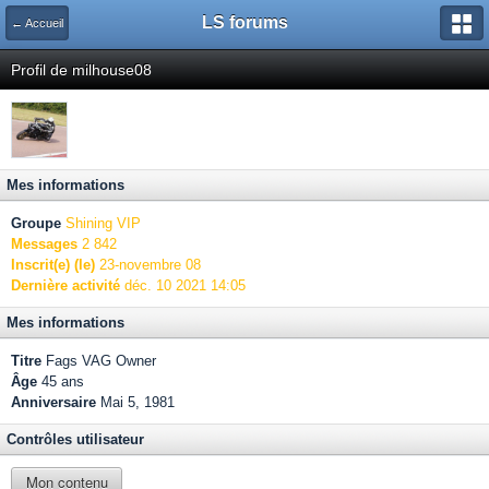
LS forums
← Accueil
Profil de milhouse08
Mes informations
Groupe
Shining VIP
Messages
2 842
Inscrit(e) (le)
23-novembre 08
Dernière activité
déc. 10 2021 14:05
Mes informations
Titre
Fags VAG Owner
Âge
45 ans
Anniversaire
Mai 5, 1981
Contrôles utilisateur
Mon contenu