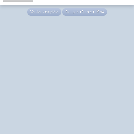
Version complète
Français (France) LS v4