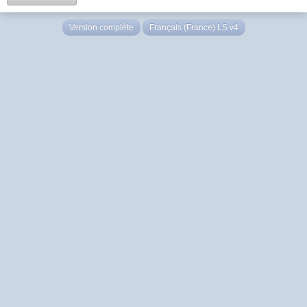
Version complète
Français (France) LS v4