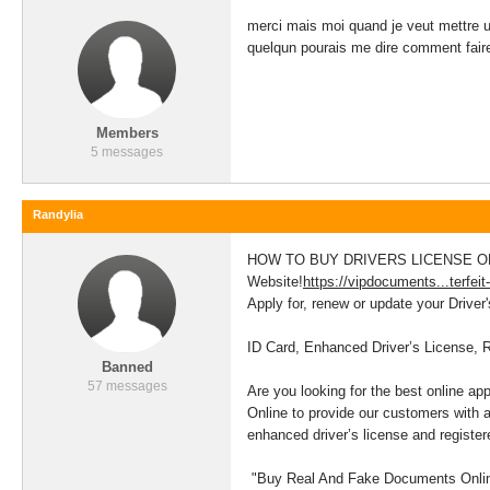
merci mais moi quand je veut mettre 
quelqun pourais me dire comment fair
Members
5 messages
Randylia
HOW TO BUY DRIVERS LICENSE ONLINE
Website!
https://vipdocuments...terfei
Apply for, renew or update your Driver
ID Card, Enhanced Driver’s License, 
Banned
57 messages
Are you looking for the best online ap
Online to provide our customers with a
enhanced driver’s license and register
"Buy Real And Fake Documents Onli