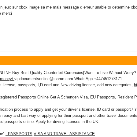
un jeux sur xbox image sa me mais message d erreur unable to determine xbo
e merci
-Buy Best Quality Counterfeit Currencies[Want To Live Without Worry? 
t-money/
vipdocumentsonline@iname.com WhatsApp +447451278171
's license, passports, I,D card and New driving licence, add new categories,
h
Registered Passports Online Get A Schengen Visa, EU Passports, Resident P
plication process to apply and get your driver’s license, ID card or passport
n easy and fast way of applying for their passport and other travel documents. 
ed passports online. Apply for driving licenses in the UK.
ne”
PASSPORTS,VISA AND TRAVEL ASSISTANCE