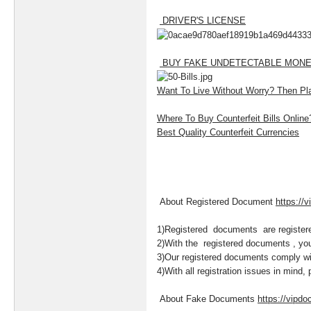
DRIVER'S LICENSE
BUY FAKE UNDETECTABLE MONEY
Want To Live Without Worry? Then Pl
Where To Buy Counterfeit Bills Onlin
Best Quality Counterfeit Currencies
About Registered Document
https://
1)Registered documents are registered 
2)With the registered documents , yo
3)Our registered documents comply wit
4)With all registration issues in mind
About Fake Documents
https://vipd