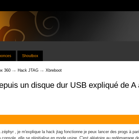
nnonces
Shoutbox
→
→
x 360
Hack JTAG
Xbreboot
depuis un disque dur USB expliqué de 
 zéphyr , je m'explique la hack jtag fonctionne je peux lancer des progs à pari
 console, elle se réinitialise en mode usine. C'est aléatoire au redémarrage d