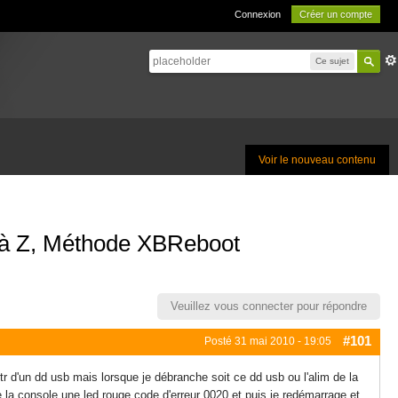
Connexion
Créer un compte
Ce sujet
Voir le nouveau contenu
A à Z, Méthode XBReboot
Veuillez vous connecter pour répondre
#101
Posté
31 mai 2010 - 19:05
tr d'un dd usb mais lorsque je débranche soit ce dd usb ou l'alim de la
e la console une led rouge code d'erreur 0020 et puis je redémarrage et