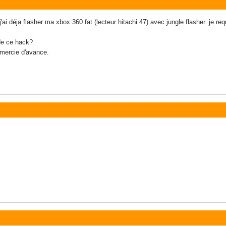
'ai déja flasher ma xbox 360 fat (lecteur hitachi 47) avec jungle flasher. je requ
 de ce hack?
emercie d'avance.