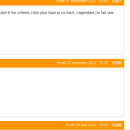
#107
Posté
07 septembre 2011 - 23:07
iert tt les criteres cités plus haut pr ce hack, cependant j'ai fait une
#108
Posté
17 décembre 2011 - 20:31
#109
Posté
09 avril 2012 - 10:06