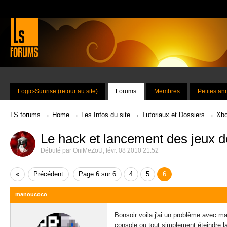
Logic-Sunrise (retour au site)
Forums
Membres
Petites a
→
→
→
→
LS forums
Home
Les Infos du site
Tutoriaux et Dossiers
Xbo
Le hack et lancement des jeux 
Débuté par
OniMeZoU
,
févr. 08 2010 21:52
«
Précédent
Page 6 sur 6
4
5
6
manoucoco
Bonsoir voila j'ai un problème avec ma
console ou tout simplement éteindre la