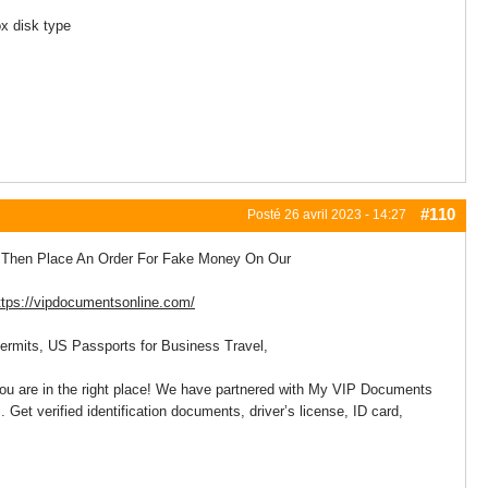
x disk type
#110
Posté
26 avril 2023 - 14:27
Then Place An Order For Fake Money On Our
ttps://vipdocumentsonline.com/
ermits, US Passports for Business Travel,
? You are in the right place! We have partnered with My VIP Documents
Get verified identification documents, driver’s license, ID card,