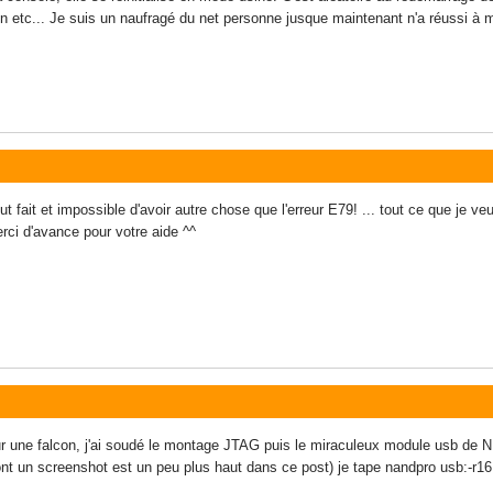
ion etc... Je suis un naufragé du net personne jusque maintenant n'a réussi à m
ai tout fait et impossible d'avoir autre chose que l'erreur E79! ... tout ce que j
rci d'avance pour votre aide ^^
 sur une falcon, j'ai soudé le montage JTAG puis le miraculeux module usb d
ont un screenshot est un peu plus haut dans ce post) je tape nandpro usb:-r16