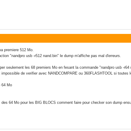
ma premiere 512 Mo.
tion "nandpro usb -r512 nand.bin" le dump m'affiche pas mal d'erreurs.
umper seulement les 68 premiers Mo en fesant la commande "nandpro usb -r64 na
t impossible de verifier avec NANDCOMPARE ou 360FLASHTOOL si toutes les 
e 64 Mo
es des 64 Mo pour les BIG BLOCS comment faire pour checker son dump ensu