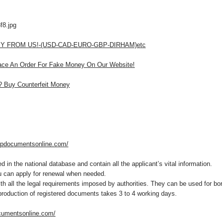
 FROM US!-(USD-CAD-EURO-GBP-DIRHAM)etc
ace An Order For Fake Money On Our Website!
e? Buy Counterfeit Money
vipdocumentsonline.com/
in the national database and contain all the applicant’s vital information.
u can apply for renewal when needed.
h all the legal requirements imposed by authorities. They can be used for bo
, production of registered documents takes 3 to 4 working days.
ocumentsonline.com/