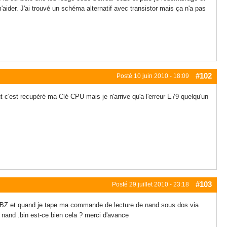
'aider. J'ai trouvé un schéma alternatif avec transistor mais ça n'a pas
#102
Posté
10 juin 2010 - 18:09
e veut c'est recupéré ma Clé CPU mais je n'arrive qu'a l'erreur E79 quelqu'un
#103
Posté
29 juillet 2010 - 23:18
e NBZ et quand je tape ma commande de lecture de nand sous dos via
 nand .bin est-ce bien cela ? merci d'avance