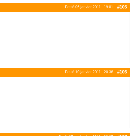
#105
Posté
06 janvier 2011 - 19:01
#106
Posté
10 janvier 2011 - 20:38