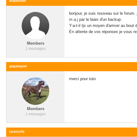
lespartiate
bonjour, je suis nouveau sur le forum. j
m.a.j par le biais d'un backup.
Y-a-t-il tjs un moyen d'arriver au bout
En attente de vos réponses je vous r
Members
1 messages
gagalegaet
merci pour tuto
Members
1 messages
tarentulle