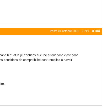
#104
Posté
04 octobre 2010 - 21:19
nd.bin" et là je n'obtiens aucune erreur donc c'est good.
conditions de compatibilité sont remplies à savoir
ite.