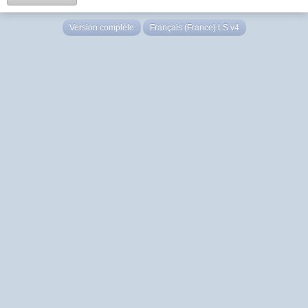
Version complète
Français (France) LS v4