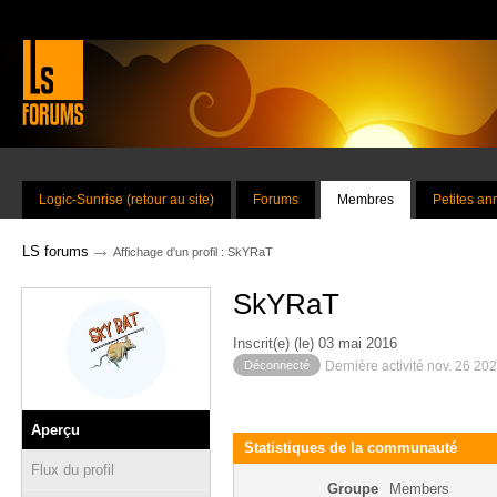
Logic-Sunrise (retour au site)
Forums
Membres
Petites a
→
LS forums
Affichage d'un profil : SkYRaT
SkYRaT
Inscrit(e) (le) 03 mai 2016
Déconnecté
Dernière activité nov. 26 20
Aperçu
Statistiques de la communauté
Flux du profil
Groupe
Members