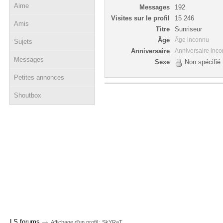
Aime
Messages
192
Visites sur le profil
15 246
Amis
Titre
Sunriseur
Âge
Âge inconnu
Sujets
Anniversaire
Anniversaire inc
Messages
Sexe
Non spécifié
Petites annonces
Shoutbox
→
LS forums
Affichage d'un profil : SkYRaT