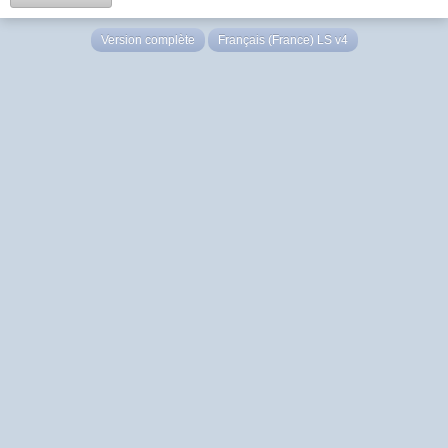
Version complète
Français (France) LS v4