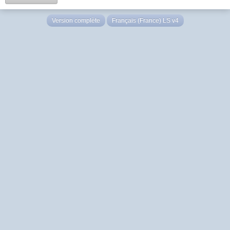
Version complète
Français (France) LS v4