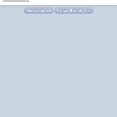
Version complète
Français (France) LS v4