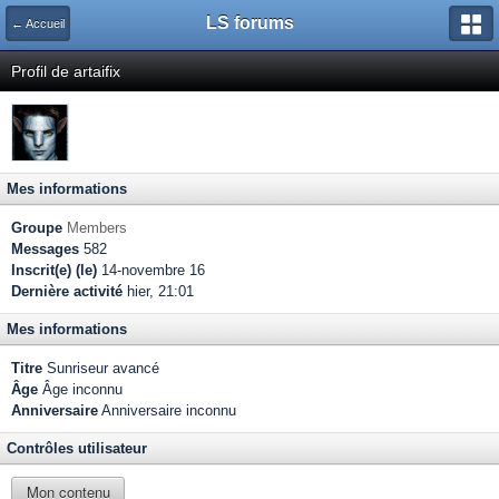
LS forums
← Accueil
Profil de artaifix
Mes informations
Groupe
Members
Messages
582
Inscrit(e) (le)
14-novembre 16
Dernière activité
hier, 21:01
Mes informations
Titre
Sunriseur avancé
Âge
Âge inconnu
Anniversaire
Anniversaire inconnu
Contrôles utilisateur
Mon contenu