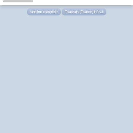
Version complète
Français (France) LS v4