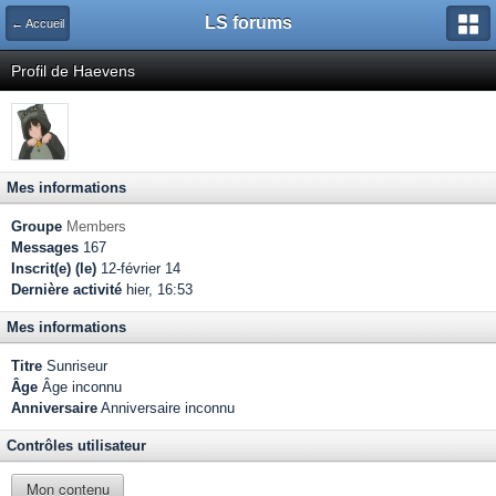
LS forums
← Accueil
Profil de Haevens
Mes informations
Groupe
Members
Messages
167
Inscrit(e) (le)
12-février 14
Dernière activité
hier, 16:53
Mes informations
Titre
Sunriseur
Âge
Âge inconnu
Anniversaire
Anniversaire inconnu
Contrôles utilisateur
Mon contenu