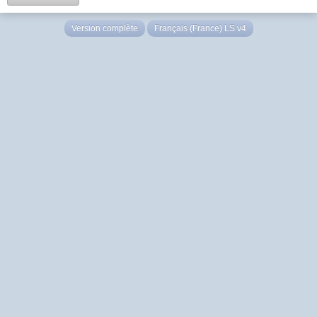
Version complète
Français (France) LS v4