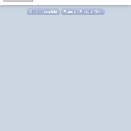
Version complète
Français (France) LS v4