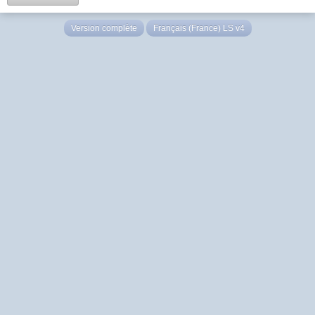
Version complète
Français (France) LS v4