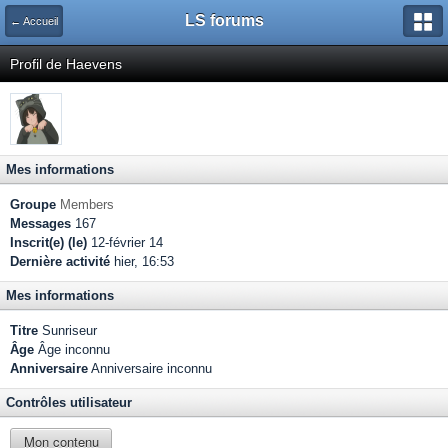
LS forums
← Accueil
Profil de Haevens
Mes informations
Groupe
Members
Messages
167
Inscrit(e) (le)
12-février 14
Dernière activité
hier, 16:53
Mes informations
Titre
Sunriseur
Âge
Âge inconnu
Anniversaire
Anniversaire inconnu
Contrôles utilisateur
Mon contenu