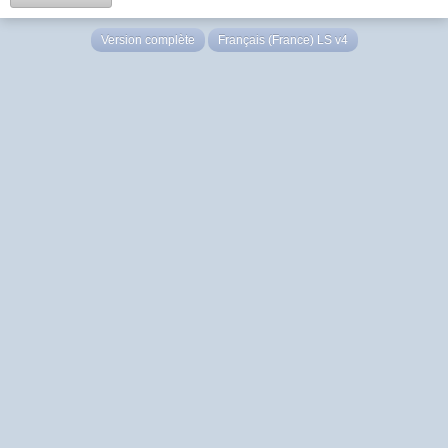
Version complète
Français (France) LS v4